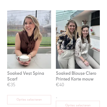
Oorspronkelijke
Huidige
Prijsklasse:
prijs
prijs
€40,00
was:
is:
tot
€69,95.
€35,00.
€48,00
Soaked Vest Spina
Soaked Blouse Clero
Scarf
Printed Korte mouw
€35
€40
-
Opties selecteren
Opties selecteren