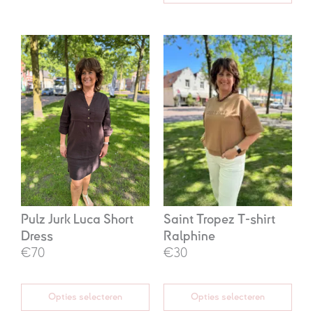
Oorspronkelijke
Huidige
Oorspronkelijke
Huidige
prijs
prijs
prijs
prijs
was:
is:
was:
is:
€99,95.
€70,00.
€59,95.
€30,00.
Pulz Jurk Luca Short
Saint Tropez T-shirt
Dress
Ralphine
€70
€30
Opties selecteren
Opties selecteren