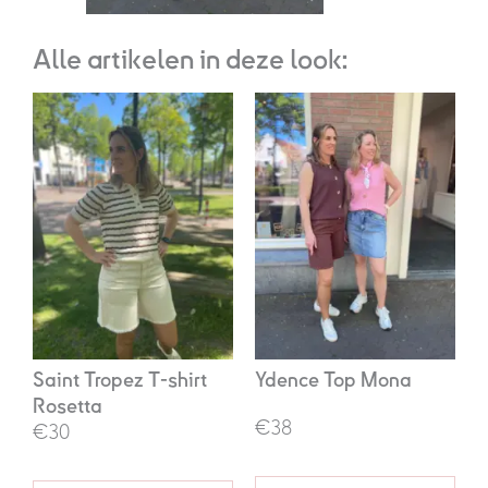
Alle artikelen in deze look:
Oorspronkelijke
Huidige
Oorspronkelijke
Huidige
prijs
prijs
prijs
prijs
was:
is:
was:
is:
€59,95.
€30,00.
€54,95.
€38,00.
Saint Tropez T-shirt
Ydence Top Mona
Rosetta
€38
€30