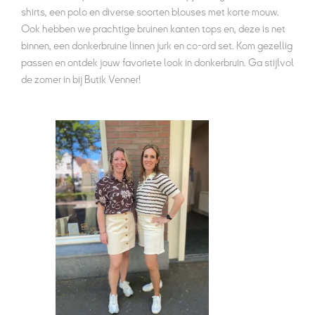
shirts, een polo en diverse soorten blouses met korte mouw.
Ook hebben we prachtige bruinen kanten tops en, deze is net
binnen, een donkerbruine linnen jurk en co-ord set. Kom gezellig
passen en ontdek jouw favoriete look in donkerbruin. Ga stijlvol
de zomer in bij Butik Venner!