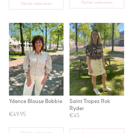
Opties selecteren
Opties selecteren
Oorspronkelijke
Huidige
prijs
prijs
was:
is:
€89,95.
€45,00.
Ydence Blouse Bobbie
Saint Tropez Rok
Ryder
€49.95
€45
Opties selecteren