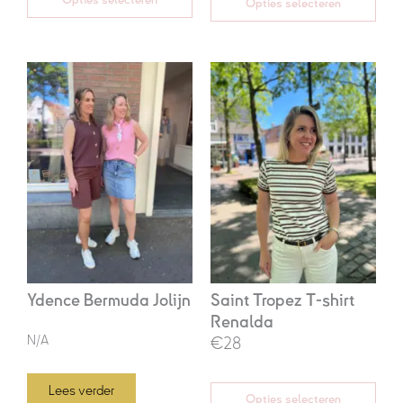
Opties selecteren
Oorspronkelijke
Huidige
prijs
prijs
was:
is:
€39,95.
€28,00.
Ydence Bermuda Jolijn
Saint Tropez T-shirt
Renalda
N/A
€28
Lees verder
Opties selecteren