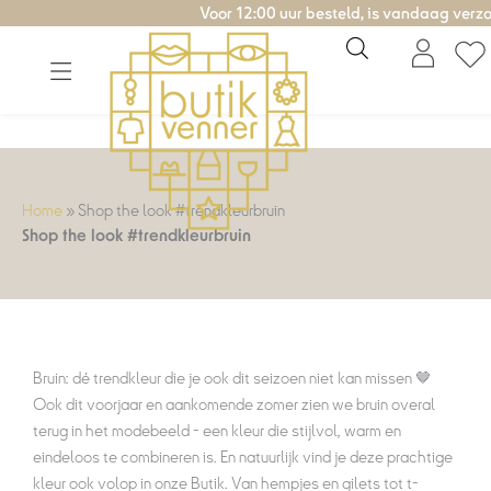
Ga
Voor 12:00 uur besteld, is vandaag verzonden!
naar
de
inhoud
Home
»
Shop the look #trendkleurbruin
Shop the look #trendkleurbruin
Bruin: dé trendkleur die je ook dit seizoen niet kan missen 🤎
Ook dit voorjaar en aankomende zomer zien we bruin overal
terug in het modebeeld - een kleur die stijlvol, warm en
eindeloos te combineren is. En natuurlijk vind je deze prachtige
kleur ook volop in onze Butik. Van hempjes en gilets tot t-