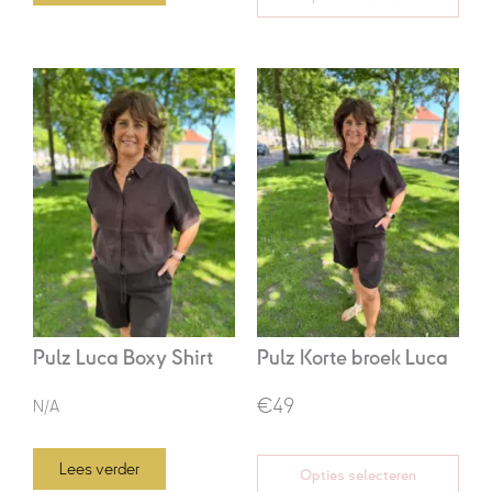
Oorspronkelijke
Huidige
prijs
prijs
was:
is:
€69,95.
€49,00.
Pulz Luca Boxy Shirt
Pulz Korte broek Luca
€49
N/A
Lees verder
Opties selecteren