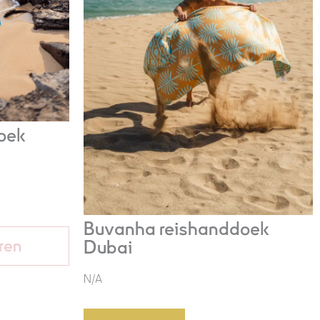
oek
Buvanha reishanddoek
ren
Dubai
N/A