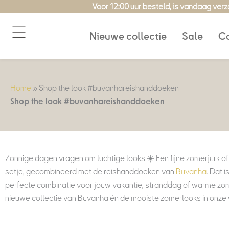
Ga
Voor 12:00 uur besteld, is vandaag ver
naar
de
Nieuwe collectie
Sale
Co
inhoud
Home
»
Shop the look #buvanhareishanddoeken
Shop the look #buvanhareishanddoeken
Zonnige dagen vragen om luchtige looks
☀️
Een fijne zomerjurk 
setje, gecombineerd met de reishanddoeken van
Buvanha
. Dat i
perfecte combinatie voor jouw vakantie, stranddag of warme z
nieuwe collectie van Buvanha én de mooiste zomerlooks in onze wi