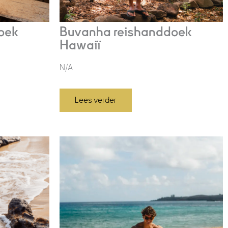
oek
Buvanha reishanddoek
Hawaiï
N/A
Lees verder