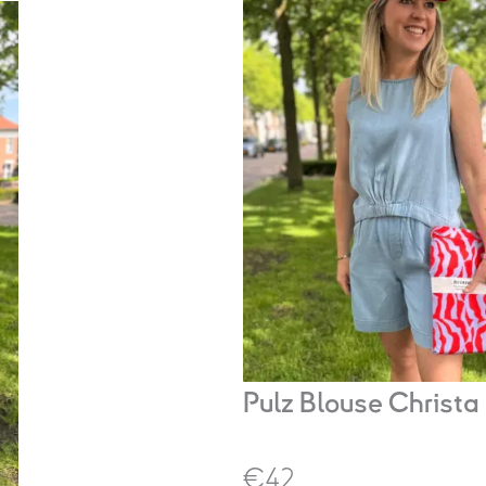
€59,95.
€42,00.
Pulz Blouse Christa
€42