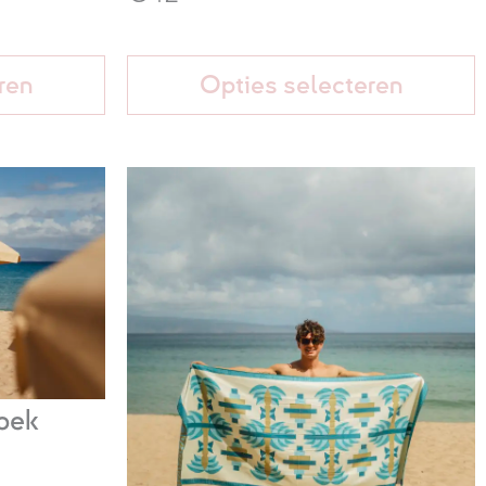
ren
Opties selecteren
oek