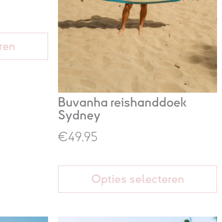
ren
Buvanha reishanddoek
Sydney
€49.95
Opties selecteren