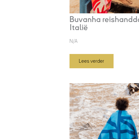
Buvanha reishandd
Italië
N/A
Lees verder