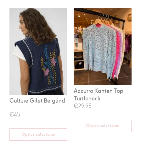
Oorspronkelijke
Huidige
prijs
prijs
was:
is:
€89,95.
€45,00.
Azzurro Kanten Top
Turtleneck
Culture Gilet Berglind
€29.95
€45
Opties selecteren
Opties selecteren