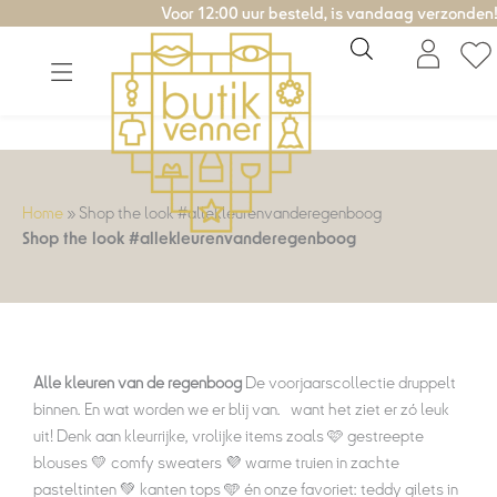
Ga
Voor 12:00 uur besteld, is vandaag verzonden!
naar
de
inhoud
Home
»
Shop the look #allekleurenvanderegenboog
Shop the look #allekleurenvanderegenboog
Alle kleuren van de regenboog
De voorjaarscollectie druppelt
binnen. En wat worden we er blij van… want het ziet er zó leuk
uit! Denk aan kleurrijke, vrolijke items zoals 🩷 gestreepte
blouses 💛 comfy sweaters 💜 warme truien in zachte
pasteltinten 💚 kanten tops 🩵 én onze favoriet: teddy gilets in