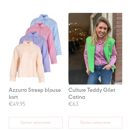
Oorspronkelijke
Huidige
prijs
prijs
was:
is:
€89,95.
€63,00.
Azzurro Streep blouse
Culture Teddy Gilet
kort
Catina
€49.95
€63
Opties selecteren
Opties selecteren