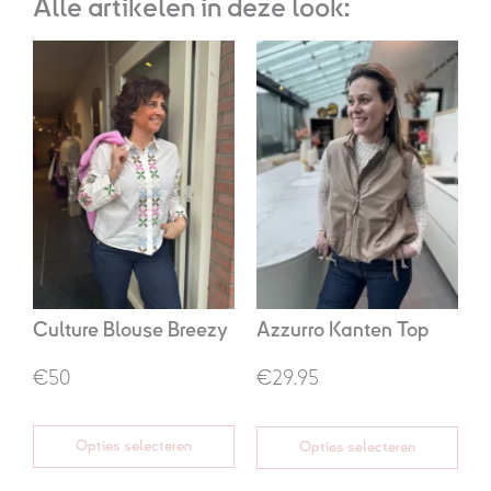
Alle artikelen in deze look:
Oorspronkelijke
Huidige
prijs
prijs
was:
is:
€99,95.
€50,00.
Culture Blouse Breezy
Azzurro Kanten Top
€50
€29.95
Opties selecteren
Opties selecteren