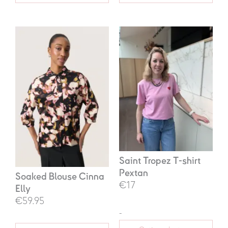
Prijsklasse:
€17,00
tot
€24,95
Saint Tropez T-shirt
Pextan
Soaked Blouse Cinna
€17
Elly
€59.95
-