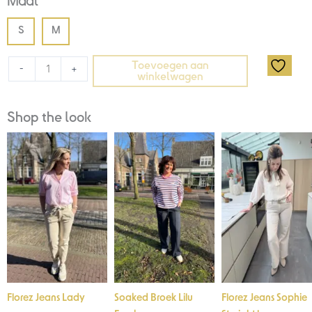
Maat
S
M
Toevoegen aan
-
+
winkelwagen
Shop the look
Florez Jeans Lady
Soaked Broek Lilu
Florez Jeans Sophie