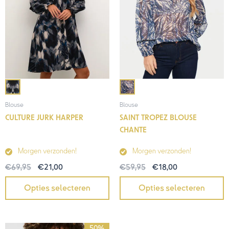
Blouse
Blouse
CULTURE JURK HARPER
SAINT TROPEZ BLOUSE
CHANTE
Morgen verzonden!
Morgen verzonden!
€
69,95
€
21,00
€
59,95
€
18,00
Opties selecteren
Opties selecteren
Prijsklasse:
50%