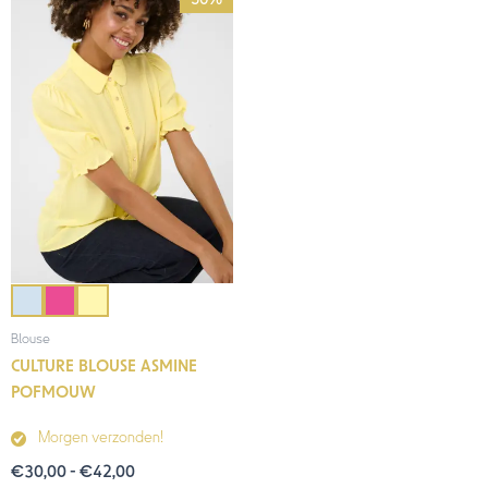
€30,00
tot
€42,00
Blouse
CULTURE BLOUSE ASMINE
POFMOUW
Morgen verzonden!
€
30,00
-
€
42,00