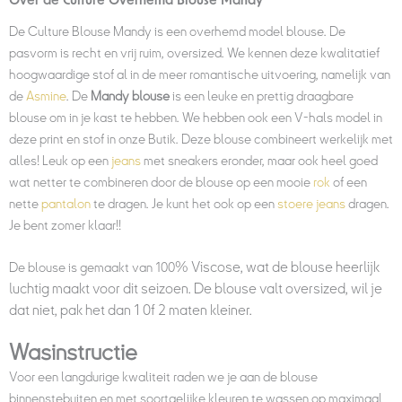
Over de Culture Overhemd Blouse Mandy
De
Culture Blouse Mandy
is een overhemd model blouse. De
pasvorm is recht en vrij ruim, oversized. We kennen deze kwalitatief
hoogwaardige stof al in de meer romantische uitvoering, namelijk van
de
Asmine
. De
Mandy blouse
is een leuke en prettig draagbare
blouse om in je kast te hebben. We hebben ook een V-hals model in
deze print en stof in onze Butik. Deze blouse combineert werkelijk met
alles! Leuk op een
jeans
met sneakers eronder, maar ook heel goed
wat netter te combineren door de blouse op een mooie
rok
of een
nette
pantalon
te dragen. Je kunt het ook op een
stoere jeans
dragen.
Je bent zomer klaar!!
% Viscose, wat de blouse heerlijk
De blouse is gemaakt van 100
luchtig maakt voor dit seizoen. De blouse valt oversized, wil je
dat niet, pak het dan 1 0f 2 maten kleiner.
Wasinstructie
Voor een langdurige kwaliteit raden we je aan de blouse
binnenstebuiten en met soortgelijke kleuren te wassen op maximaal