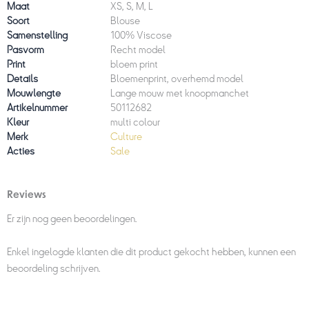
Maat
XS, S, M, L
Soort
Blouse
Samenstelling
100% Viscose
Pasvorm
Recht model
Print
bloem print
Details
Bloemenprint, overhemd model
Mouwlengte
Lange mouw met knoopmanchet
Artikelnummer
50112682
Kleur
multi colour
Merk
Culture
Acties
Sale
Reviews
Er zijn nog geen beoordelingen.
Enkel ingelogde klanten die dit product gekocht hebben, kunnen een
beoordeling schrijven.