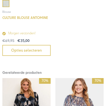
Blouse
CULTURE BLOUSE ANTOMINE
Morgen verzonden!
€
69,95
€
35,00
Opties selecteren
Gerelateerde producten
Oorspronkelijke
Huidige
Oorspronkelijke
Huidige
70%
70%
prijs
prijs
prijs
prijs
was:
is:
was:
is:
€69,95.
€21,00.
€59,95.
€18,00.