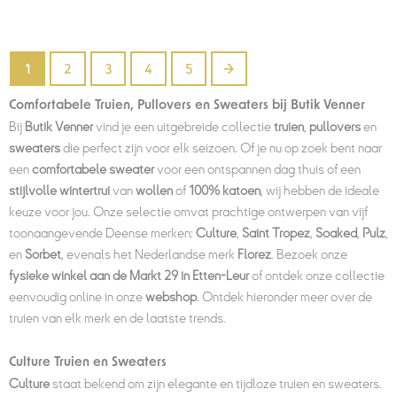
1
2
3
4
5
→
Comfortabele Truien, Pullovers en Sweaters bij Butik Venner
Bij
Butik Venner
vind je een uitgebreide collectie
truien
,
pullovers
en
sweaters
die perfect zijn voor elk seizoen. Of je nu op zoek bent naar
een
comfortabele sweater
voor een ontspannen dag thuis of een
stijlvolle wintertrui
van
wollen
of
100% katoen
, wij hebben de ideale
keuze voor jou. Onze selectie omvat prachtige ontwerpen van vijf
toonaangevende Deense merken:
Culture
,
Saint Tropez
,
Soaked
,
Pulz
,
en
Sorbet
, evenals het Nederlandse merk
Florez
. Bezoek onze
fysieke winkel aan de Markt 29 in Etten-Leur
of ontdek onze collectie
eenvoudig online in onze
webshop
. Ontdek hieronder meer over de
truien van elk merk en de laatste trends.
Culture Truien en Sweaters
Culture
staat bekend om zijn elegante en tijdloze truien en sweaters.