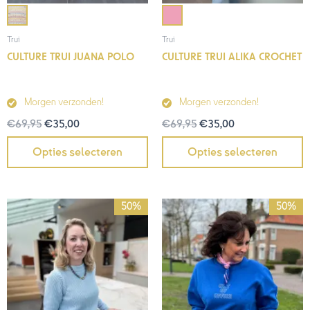
Trui
Trui
CULTURE TRUI JUANA POLO
CULTURE TRUI ALIKA CROCHET
Morgen verzonden!
Morgen verzonden!
€
69,95
€
35,00
€
69,95
€
35,00
Opties selecteren
Opties selecteren
Oorspronkelijke
Huidige
Oorspronkelijke
Huidige
50%
50%
prijs
prijs
prijs
prijs
was:
is:
was:
is:
€59,95.
€30,00.
€69,95.
€35,00.