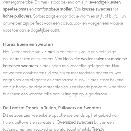
wintergarderobe. Dit merk staat bekend om zijn
levendige kleuren
,
speelse prints
en
comfortabele stoffen
. Van
knusse sweaters
tot
lichte pullovers
, Sorbet zorgt ervoor dat je warm en stijlvol blijft. Hun
ontwerpen zijn perfect voor een casual look en voegen een vrolijke
noot toe aan je dagelijkse outfit.
Florez Truien en Sweaters
Het Nederlandse merk
Florez
biedt een stijlvolle en veelzijdige
collectie truien en sweaters. Van
klassieke wollen truien
tot
moderne
katoenen sweaters
, Florez heeft iets voor elke gelegenheid. Hun
ontwerpen combineren tijdloze stijlen met moderne accenten, wat
zorgt voor een elegante en comfortabele look. Florez staat bekend
om zijn hoogwaardige materialen en uitstekende pasvorm, waardoor
hun truien een waardevolle aanvulling zijn op je garderobe.
De Laatste Trends in Truien, Pullovers en Sweaters
Dit seizoen zien we enkele opvallende trends op het gebied van
truien, pullovers en sweaters.
Oversized sweaters
blijven een
favoriet, met een relaxed en comfortabel uiterlijk.
Trendy