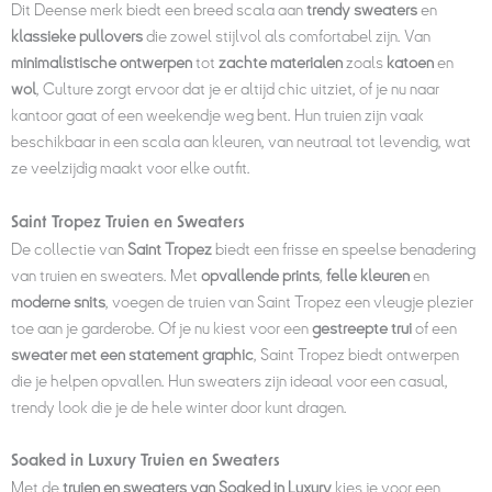
Dit Deense merk biedt een breed scala aan
trendy sweaters
en
klassieke pullovers
die zowel stijlvol als comfortabel zijn. Van
minimalistische ontwerpen
tot
zachte materialen
zoals
katoen
en
wol
, Culture zorgt ervoor dat je er altijd chic uitziet, of je nu naar
kantoor gaat of een weekendje weg bent. Hun truien zijn vaak
beschikbaar in een scala aan kleuren, van neutraal tot levendig, wat
ze veelzijdig maakt voor elke outfit.
Saint Tropez Truien en Sweaters
De collectie van
Saint Tropez
biedt een frisse en speelse benadering
van truien en sweaters. Met
opvallende prints
,
felle kleuren
en
moderne snits
, voegen de truien van Saint Tropez een vleugje plezier
toe aan je garderobe. Of je nu kiest voor een
gestreepte trui
of een
sweater met een statement graphic
, Saint Tropez biedt ontwerpen
die je helpen opvallen. Hun sweaters zijn ideaal voor een casual,
trendy look die je de hele winter door kunt dragen.
Soaked in Luxury Truien en Sweaters
Met de
truien en sweaters van Soaked in Luxury
kies je voor een