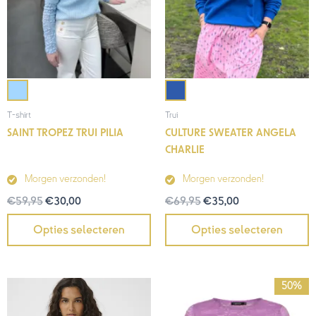
T-shirt
Trui
SAINT TROPEZ TRUI PILIA
CULTURE SWEATER ANGELA
CHARLIE
Morgen verzonden!
Morgen verzonden!
€
59,95
€
30,00
€
69,95
€
35,00
Opties selecteren
Opties selecteren
Prijsklasse:
50%
€25,00
tot