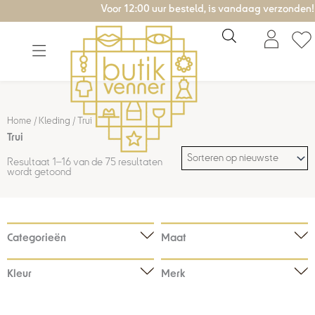
Gesorteerd
Ga
Voor 12:00 uur besteld, is vandaag verzonden!
op
nieuwste
naar
de
inhoud
Home
/
Kleding
/ Trui
Trui
Resultaat 1–16 van de 75 resultaten
wordt getoond
Categorieën
Maat
Kleur
Merk