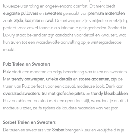
luxueuze uitstraling en ongeëvenaard comfort. Dit merk biedt
elegante pullovers
en
sweaters
gemaakt van
premium materialen
zoals
zijde
,
kasjmier
en
wol
. De ontwerpen zijn verfijnd en veelzijdig,
perfect voor zowel formele als informele gelegenheden. Soaked in
Luxury staat bekend om zijn aandacht voor detail en kwaliteit, wat
hun truien tot een waardevolle aanvulling op je wintergarderobe
maakt.
Pulz Truien en Sweaters
Pulz
biedt een moderne en edgy benadering van truien en sweaters.
Met
trendy ontwerpen
,
unieke details
en
stoere accenten
, zijn de
truien van Pulz perfect voor een casual, modieuze look. Denk aan
oversized sweaters
,
trui met grafische prints
en
trendy kleurblokken
.
Pulz combineert comfort met een gedurfde stijl, waardoor je er altijd
modieus uitziet, zelfs tijdens de koudste maanden van het jaar.
Sorbet Truien en Sweaters
De truien en sweaters van
Sorbet
brengen kleur en vrolijkheid in je