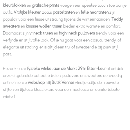
kleurblokken
en
grafische prints
voegen een speelse touch toe aan je
outfit.
Vrolijke kleuren
zoals
pasteltinten
en
felle neontinten
zijn
populair voor een frisse uitstraling tijdens de wintermaanden.
Teddy
sweaters
en
knusse wollen truien
bieden extra warmte en comfort.
Daarnaast zijn
v-neck truien
en
high-neck pullovers
trendy voor een
verfijnde en stijlvolle look. Of je nu gaat voor een casual, trendy, of
elegante uitstraling, er is altijd een trui of sweater die bij jouw stijl
past.
Bezoek onze
fysieke winkel aan de Markt 29 in Etten-Leur
of ontdek
onze uitgebreide collectie truien, pullovers en sweaters eenvoudig
online in onze
webshop
. Bij
Butik Venner
vind je altijd de nieuwste
stijlen en tijdloze klassiekers voor een modieuze en comfortabele
winter!