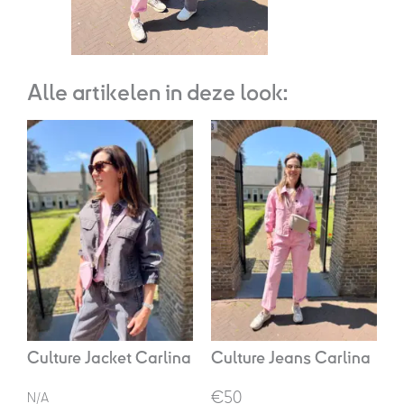
Alle artikelen in deze look:
Oorspronkelijke
Huidige
prijs
prijs
was:
is:
€99,95.
€50,00.
Culture Jacket Carlina
Culture Jeans Carlina
€50
N/A