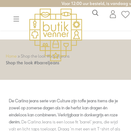
Ga
Voor 12:00 uur besteld, is vandaag verzon
naar
de
inhoud
Home
»
Shop the look #barreljeans
Shop the look #barreljeans
De Carlina jeans serie van Culture zijn toffe jeans items die je
zowel op zomerse dagen als in de herfst kan dragen én
eindeloos kan combineren. Verkrijgbaar in donkergrijs en roze
denim.
De Carlina Jeans is een loose fit 'barrel' jeans, die wijd
valt en licht taps toeloopt. Draag ‘m met een wit T-shirt of als