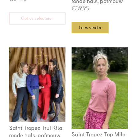
ronde hals, pofmouw
€39.95
Opties selecteren
Lees verder
Prijsklasse:
€39,95
tot
€59,95
Saint Tropez Trui Kila
Saint Tropez Top Mila
ronde hals, pofmouw