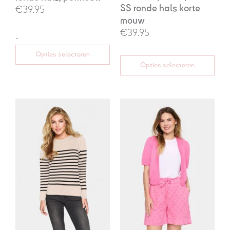
SS ronde hals korte
€39.95
mouw
€39.95
-
Opties selecteren
Opties selecteren
Oorspronkelijke
Huidige
prijs
prijs
was:
is:
€44,95.
€27,00.