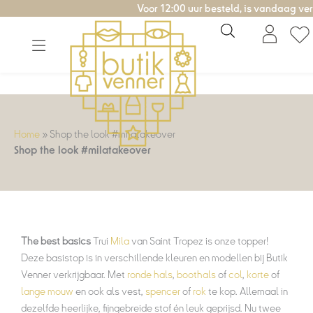
Ga
Voor 12:00 uur besteld, is vandaag verzonden!
naar
de
inhoud
Home
»
Shop the look #milatakeover
Shop the look #milatakeover
The best basics
Trui
Mila
van Saint Tropez is onze topper!
Deze basistop is in verschillende kleuren en modellen bij Butik
Venner verkrijgbaar. Met
ronde hals
,
boothals
of
col
,
korte
of
lange mouw
en ook als vest,
spencer
of
rok
te kop. Allemaal in
dezelfde heerlijke, fijngebreide stof én leuk geprijsd. Nu twee