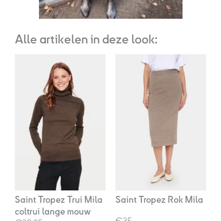
Alle artikelen in deze look:
Oorspronkelijke
Huidige
prijs
prijs
was:
is:
€49,95.
€35,00.
Saint Tropez Trui Mila
Saint Tropez Rok Mila
coltrui lange mouw