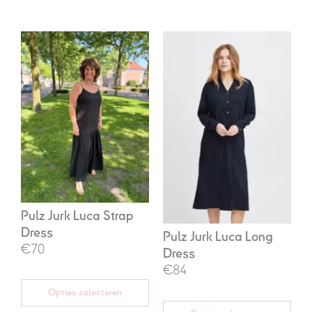
Oorspronkelijke
Huidige
Oorspronkelijke
Huidige
prijs
prijs
prijs
prijs
was:
is:
was:
is:
€99,95.
€70,00.
€119,95.
€84,00.
Pulz Jurk Luca Strap
Dress
Pulz Jurk Luca Long
€70
Dress
€84
Opties selecteren