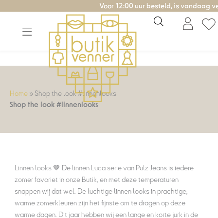
Ga
Voor 12:00 uur besteld, is vandaag verzonde
naar
de
inhoud
Home
»
Shop the look #linnenlooks
Shop the look #linnenlooks
Linnen looks 🤎 De linnen Luca serie van Pulz Jeans is iedere
zomer favoriet in onze Butik, en met deze temperaturen
snappen wij dat wel. De luchtige linnen looks in prachtige,
warme zomerkleuren zijn het fijnste om te dragen op deze
warme dagen. Dit jaar hebben wij een lange en korte jurk in de