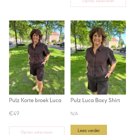
Opties selecteren
Oorspronkelijke
Huidige
prijs
prijs
was:
is:
€69,95.
€49,00.
Pulz Korte broek Luca
Pulz Luca Boxy Shirt
€49
N/A
Lees verder
Opties selecteren