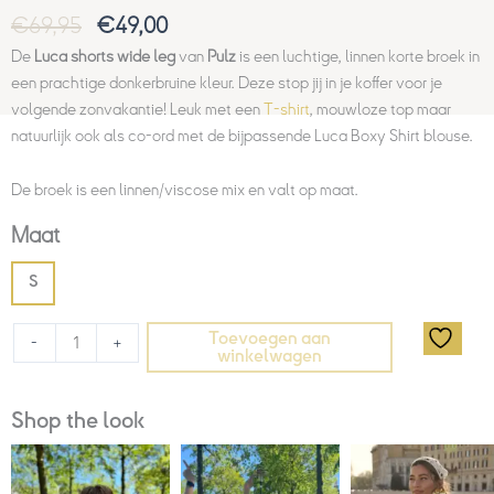
€
69,95
€
49,00
De
Luca shorts wide leg
van
Pulz
is een luchtige, linnen korte broek in
een prachtige donkerbruine kleur. Deze stop jij in je koffer voor je
volgende zonvakantie! Leuk met een
T-shirt
, mouwloze top maar
natuurlijk ook als co-ord met de bijpassende Luca Boxy Shirt blouse.
De broek is een linnen/viscose mix en valt op maat.
Maat
S
Toevoegen aan
-
+
winkelwagen
Shop the look