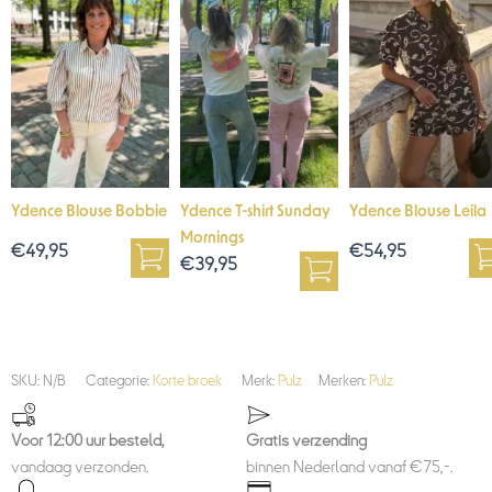
Ydence Blouse Bobbie
Ydence T-shirt Sunday
Ydence Blouse Leila
Mornings
€
49,95
€
54,95
€
39,95
SKU:
N/B
Categorie:
Korte broek
Merk:
Pulz
Merken:
Pulz
Voor 12:00 uur besteld,
Gratis verzending
vandaag verzonden.
binnen Nederland vanaf €75,-.