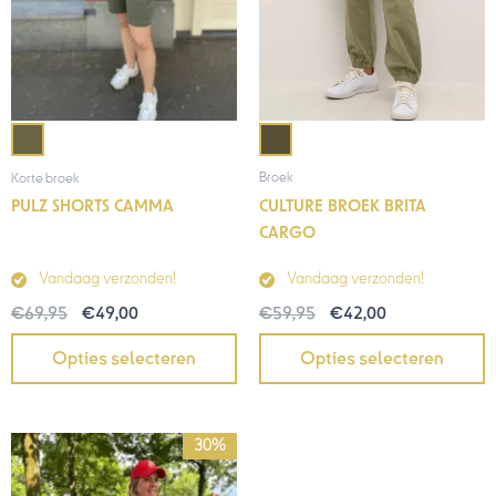
Broek
Korte broek
CULTURE BROEK BRITA
PULZ SHORTS CAMMA
CARGO
Vandaag verzonden!
Vandaag verzonden!
€
59,95
€
42,00
€
69,95
€
49,00
Opties selecteren
Opties selecteren
Oorspronkelijke
Huidige
30%
prijs
prijs
was:
is: