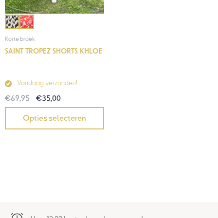
Korte broek
SAINT TROPEZ SHORTS KHLOE
Vandaag verzonden!
€
69,95
€
35,00
Opties selecteren