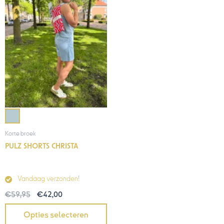
€59,95.
€42,00.
Korte broek
PULZ SHORTS CHRISTA
Vandaag verzonden!
€
59,95
€
42,00
Opties selecteren