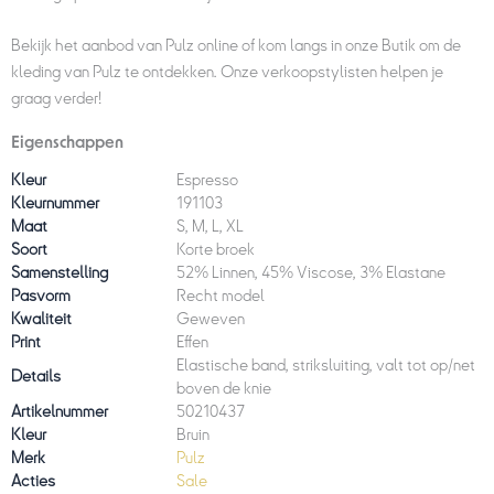
Bekijk het aanbod van Pulz online of kom langs in onze Butik om de
kleding van Pulz te ontdekken. Onze verkoopstylisten helpen je
graag verder!
Eigenschappen
Kleur
Espresso
Kleurnummer
191103
Maat
S, M, L, XL
Soort
Korte broek
Samenstelling
52% Linnen, 45% Viscose, 3% Elastane
Pasvorm
Recht model
Kwaliteit
Geweven
Print
Effen
Elastische band, striksluiting, valt tot op/net
Details
boven de knie
Artikelnummer
50210437
Kleur
Bruin
Merk
Pulz
Acties
Sale