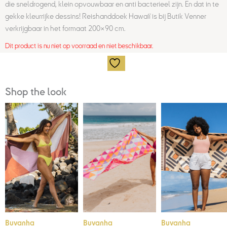
die sneldrogend, klein opvouwbaar en anti bacterieel zijn. En dat in te
gekke kleurrijke dessins! Reishanddoek Hawaiï is bij Butik Venner
verkrijgbaar in het formaat 200×90 cm.
Dit product is nu niet op voorraad en niet beschikbaar.
Shop the look
Buvanha
Buvanha
Buvanha