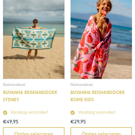
Reishanddoek
Reishanddoek
BUVANHA REISHANDDOEK
BUVANHA REISHANDDOEK
SYDNEY
ROME KIDS
Vandaag verzonden!
Vandaag verzonden!
€
49,95
€
29,95
Opties selecteren
Opties selecteren