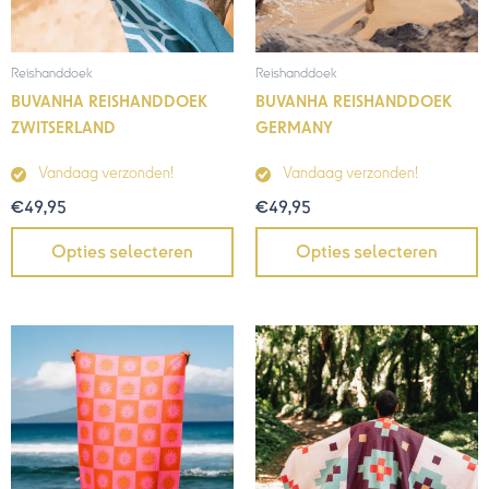
Reishanddoek
Reishanddoek
BUVANHA REISHANDDOEK
BUVANHA REISHANDDOEK
ZWITSERLAND
GERMANY
Vandaag verzonden!
Vandaag verzonden!
€
49,95
€
49,95
Opties selecteren
Opties selecteren