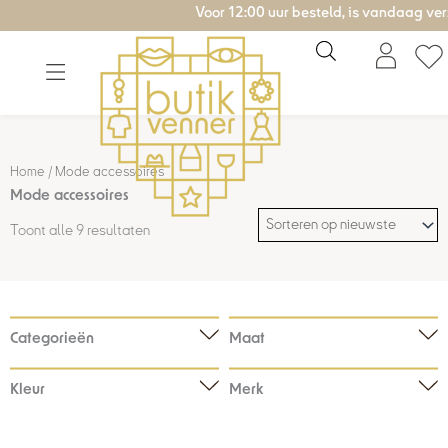
Gesorteerd
Ga
Voor 12:00 uur besteld, is vandaag verzonden!
op
nieuwste
naar
de
inhoud
Home
/ Mode accessoires
Mode accessoires
Toont alle 9 resultaten
Categorieën
Maat
Kleur
Merk