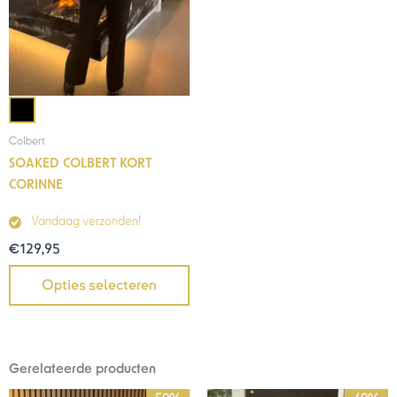
Colbert
SOAKED COLBERT KORT
CORINNE
Vandaag verzonden!
€
129,95
Opties selecteren
Gerelateerde producten
Oorspronkelijke
Huidige
Oorspronkelijke
Huidige