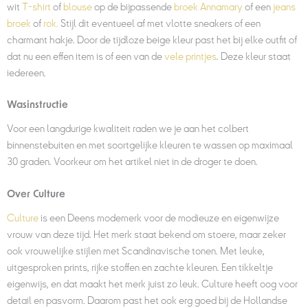
wit
T-shirt
of
blouse
op de bijpassende
broek Annamary
of een
jeans
broek
of
rok
.
Stijl dit eventueel af met vlotte sneakers of een
charmant hakje. Door de tijdloze beige kleur past het bij elke outfit of
dat nu een effen item is of een van de
vele printjes
. Deze kleur staat
iedereen.
Wasinstructie
Voor een langdurige kwaliteit raden we je aan het colbert
binnenstebuiten en met soortgelijke kleuren te wassen op maximaal
30 graden. Voorkeur om het artikel niet in de droger te doen.
Over Culture
Culture
is een Deens modemerk voor de modieuze en eigenwijze
vrouw van deze tijd. Het merk staat bekend om stoere, maar zeker
ook vrouwelijke stijlen met Scandinavische tonen. Met leuke,
uitgesproken prints, rijke stoffen en zachte kleuren. Een tikkeltje
eigenwijs, en dat maakt het merk juist zo leuk. Culture heeft oog voor
detail en pasvorm. Daarom past het ook erg goed bij de Hollandse