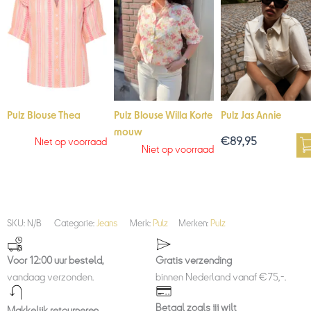
Pulz Blouse Thea
Pulz Blouse Willa Korte
Pulz Jas Annie
mouw
€
89,95
Niet op voorraad
Niet op voorraad
SKU:
N/B
Categorie:
Jeans
Merk:
Pulz
Merken:
Pulz
Voor 12:00 uur besteld,
Gratis verzending
vandaag verzonden.
binnen Nederland vanaf €75,-.
Betaal zoals jij wilt
Makkelijk retourneren