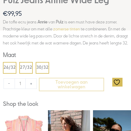
Pulz Jeans Annie Wide Leg
€
99,95
De toffe ecru jeans
Annie
van
Pulz
is een must have deze zomer.
Prachtige kleur om met alle
zomerse tinten
te combineren. En met de
moderne wide leg pasvorm. Door de lichte stretch in de denim, draagt
het ook heerlijk met de wat warmere dagen. De jeans heeft lengte 32.
Maat
26/32
27/32
30/32
Toevoegen aan
-
+
winkelwagen
Shop the look