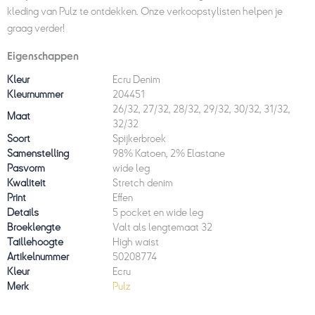
kleding van Pulz te ontdekken. Onze verkoopstylisten helpen je
graag verder!
Eigenschappen
Kleur
Ecru Denim
Kleurnummer
204451
26/32, 27/32, 28/32, 29/32, 30/32, 31/32,
Maat
32/32
Soort
Spijkerbroek
Samenstelling
98% Katoen, 2% Elastane
Pasvorm
wide leg
Kwaliteit
Stretch denim
Print
Effen
Details
5 pocket en wide leg
Broeklengte
Valt als lengtemaat 32
Taillehoogte
High waist
Artikelnummer
50208774
Kleur
Ecru
Merk
Pulz