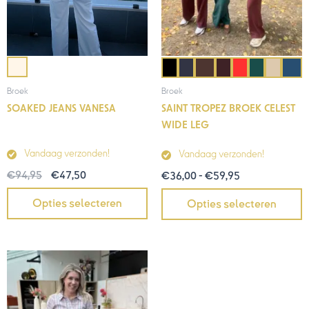
Broek
Broek
SOAKED JEANS VANESA
SAINT TROPEZ BROEK CELEST
WIDE LEG
Vandaag verzonden!
Vandaag verzonden!
€
94,95
€
47,50
€
36,00
-
€
59,95
Opties selecteren
Opties selecteren