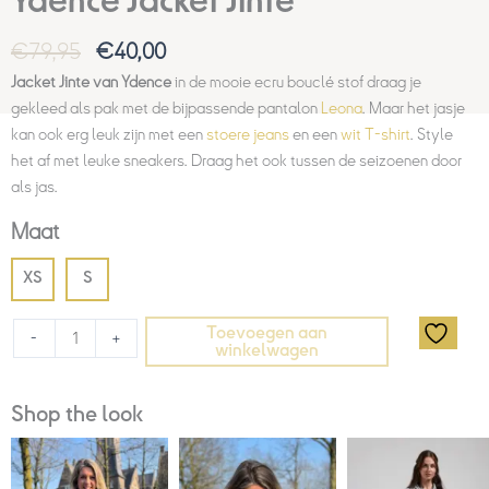
Ydence Jacket Jinte
€
79,95
€
40,00
Jacket Jinte van Ydence
in de mooie ecru bouclé stof draag je
gekleed als pak met de bijpassende pantalon
Leona
. Maar het jasje
kan ook erg leuk zijn met een
stoere jeans
en een
wit
T-shirt
. Style
het af met leuke sneakers. Draag het ook tussen de seizoenen door
als jas.
Maat
XS
S
Toevoegen aan
-
+
winkelwagen
Shop the look
Prijsklasse:
Huidige
Oorspronkelijke
€35,00
prijs
prijs