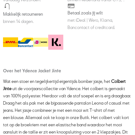
Betaal zoals jij wilt
Makkelijk retourneren
met iDeal | Wero, Klarna,
binnen 14 dagen.
Bancontact of creditcard.
Over het Ydence Jacket Jinte
Wat een stoer en tegelijkertijd eigentijds bomber jasje, het
Colbert
Jinte
uit de voorjaarscollectie van Ydence. Het colbert is gemaakt
van 100% polyester. Hierdoor valt de stof soepel en is erg draagbaar.
Draag het als pak met de bijpassende
pantalon Leona
of casual met
jeans
. Het jasje combineer je met een mooi
wit T-shirt
of met
een
blouse
. Allemaal ook te koop in onze Butik. Het colbert valt kort
tot op de broekriem met een elastische band waardoor het mooi
aansluit in de taille er zit een knoopsluiting voor en 2 klepzakjes. Dit