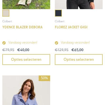
Colbert
Colbert
FLOREZ JACKET GIGI
YDENCE BLAZER DEBORA
Vandaag verzonden!
Vandaag verzonden!
€
129,95
€
65,00
€
79,95
€
40,00
Opties selecteren
Opties selecteren
Oorspronkelijke
Huidige
50%
prijs
prijs
was:
is:
€139,95.
€70,00.