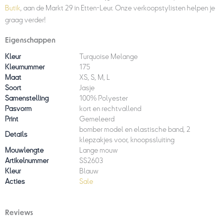
Butik
, aan de Markt 29 in Etten-Leur. Onze verkoopstylisten helpen je
graag verder!
Eigenschappen
Kleur
Turquoise Melange
Kleurnummer
175
Maat
XS, S, M, L
Soort
Jasje
Samenstelling
100% Polyester
Pasvorm
kort en rechtvallend
Print
Gemeleerd
bomber model en elastische band, 2
Details
klepzakjes voor, knoopssluiting
Mouwlengte
Lange mouw
Artikelnummer
SS2603
Kleur
Blauw
Acties
Sale
Reviews