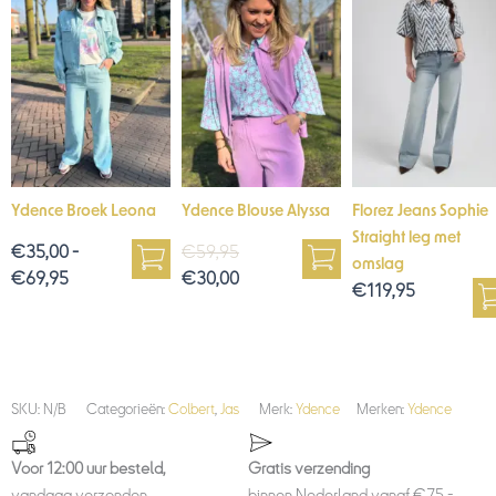
tot
is:
was:
€69,95
€30,00.
€59,95.
Ydence Broek Leona
Ydence Blouse Alyssa
Florez Jeans Sophie
Straight leg met
€
35,00
-
€
59,95
omslag
€
69,95
€
30,00
€
119,95
SKU:
N/B
Categorieën:
Colbert
,
Jas
Merk:
Ydence
Merken:
Ydence
Voor 12:00 uur besteld,
Gratis verzending
vandaag verzonden.
binnen Nederland vanaf €75,-.