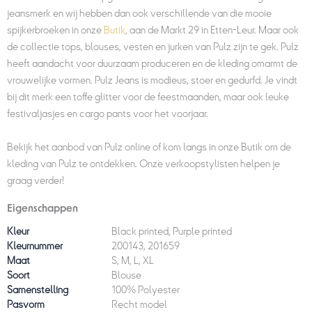
jeansmerk en wij hebben dan ook verschillende van die mooie
spijkerbroeken in onze
Butik
, aan de Markt 29 in Etten-Leur. Maar ook
de collectie tops, blouses, vesten en jurken van Pulz zijn te gek. Pulz
heeft aandacht voor duurzaam produceren en de kleding omarmt de
vrouwelijke vormen. Pulz Jeans is modieus, stoer en gedurfd. Je vindt
bij dit merk een toffe glitter voor de feestmaanden, maar ook leuke
festivaljasjes en cargo pants voor het voorjaar.
Bekijk het aanbod van Pulz online of kom langs in onze Butik om de
kleding van Pulz te ontdekken. Onze verkoopstylisten helpen je
graag verder!
Eigenschappen
Kleur
Black printed, Purple printed
Kleurnummer
200143, 201659
Maat
S, M, L, XL
Soort
Blouse
Samenstelling
100% Polyester
Pasvorm
Recht model