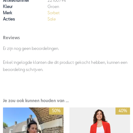
Artikelnummer
22100794
Kleur
Groen
Merk
Sorbet
Acties
Sale
Reviews
Er zijn nog geen beoordelingen.
Enkel ingelogde klanten die dit product gekocht hebben, kunnen een
beoordeling schrijven.
Je zou ook kunnen houden van …
Oorspronkelijke
Huidige
Prijsklasse:
50%
40%
prijs
prijs
€42,00
was:
is:
tot
€149,95.
€75,00.
€69,95