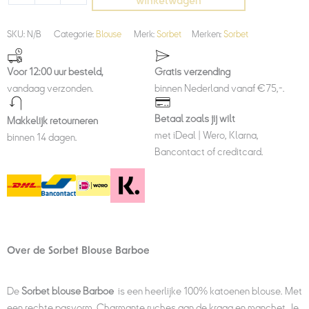
winkelwagen
SKU:
N/B
Categorie:
Blouse
Merk:
Sorbet
Merken:
Sorbet
Voor 12:00 uur besteld,
Gratis verzending
vandaag verzonden.
binnen Nederland vanaf €75,-.
Betaal zoals jij wilt
Makkelijk retourneren
met iDeal | Wero, Klarna,
binnen 14 dagen.
Bancontact of creditcard.
Over de Sorbet Blouse Barboe
De
Sorbet blouse Barboe
is een heerlijke 100% katoenen blouse. Met
een rechte pasvorm. Charmante ruches aan de kraag en manchet. Je