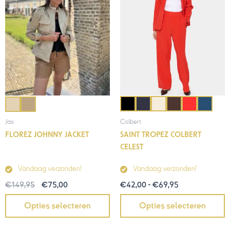
Colbert
Jas
SAINT TROPEZ COLBERT
FLOREZ JOHNNY JACKET
CELEST
Vandaag verzonden!
Vandaag verzonden!
€
42,00
-
€
69,95
€
149,95
€
75,00
Opties selecteren
Opties selecteren