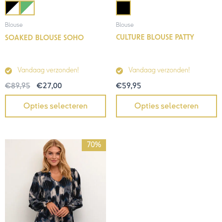
Blouse
Blouse
CULTURE BLOUSE PATTY
SOAKED BLOUSE SOHO
Vandaag verzonden!
Vandaag verzonden!
€
59,95
€
89,95
€
27,00
Opties selecteren
Opties selecteren
Oorspronkelijke
Huidige
70%
prijs
prijs
was:
is:
€69,95.
€21,00.