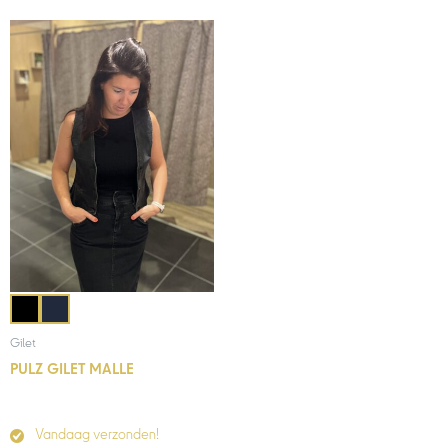
Gilet
PULZ GILET MALLE
Vandaag verzonden!