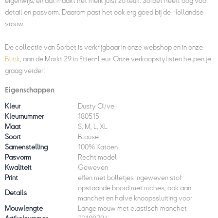
eigenwijs, en dat maakt het merk juist zo leuk. Sorbet heeft oog voor
detail en pasvorm. Daarom past het ook erg goed bij de Hollandse
vrouw.
De collectie van Sorbet is verkrijgbaar in onze webshop en in onze
Butik
, aan de Markt 29 in Etten-Leur. Onze verkoopstylisten helpen je
graag verder!
Eigenschappen
Kleur
Dusty Olive
Kleurnummer
180515
Maat
S, M, L, XL
Soort
Blouse
Samenstelling
100% Katoen
Pasvorm
Recht model
Kwaliteit
Geweven
Print
effen met bolletjes ingeweven stof
opstaande boord met ruches, ook aan
Details
manchet en halve knoopssluiting voor
Mouwlengte
Lange mouw met elastisch manchet