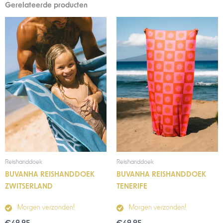
Gerelateerde producten
Reishanddoek
Reishanddoek
BUVANHA REISHANDDOEK
BUVANHA REISHANDDOEK
ZWITSERLAND
TENERIFE
Morgen verzonden!
Morgen verzonden!
€
49,95
€
49,95