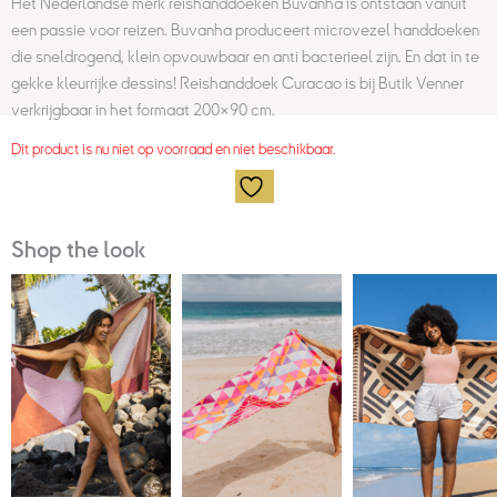
Het Nederlandse merk reishanddoeken Buvanha is ontstaan vanuit
een passie voor reizen. Buvanha produceert microvezel handdoeken
die sneldrogend, klein opvouwbaar en anti bacterieel zijn. En dat in te
gekke kleurrijke dessins! Reishanddoek Curacao is bij Butik Venner
verkrijgbaar in het formaat 200×90 cm.
Dit product is nu niet op voorraad en niet beschikbaar.
Shop the look