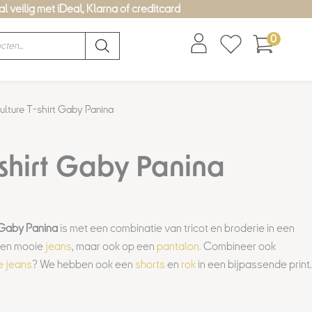
l veilig met iDeal, Klarna of creditcard
0
lijke
dige
ulture T-shirt Gaby Panina
s
-shirt Gaby Panina
,00.
p Gaby Panina
is met een combinatie van tricot en broderie in een
een mooie
jeans
, maar ook op een
pantalon.
Combineer ook
e jeans
? We hebben ook een
shorts
en
rok
in een bijpassende print.