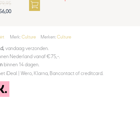
79,95
56,00
irt
Merk:
Culture
Merken:
Culture
d,
vandaag verzonden.
nnen Nederland vanaf €75,-.
en
binnen 14 dagen.
et iDeal | Wero, Klarna, Bancontact of creditcard.