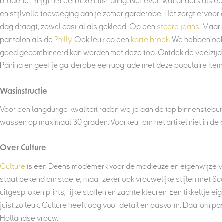
broderie , krijgt het een luxe uitstraling. Net even wat anders als e
en stijlvolle toevoeging aan je zomer garderobe. Het zorgt ervoor da
dag draagt, zowel casual als gekleed. Op een
stoere jeans
. Maar
pantalon als de
Philly
. Ook leuk op een
korte broek.
We hebben ook
goed gecombineerd kan worden met deze top. Ontdek de veelzijdi
Panina en geef je garderobe een upgrade met deze populaire item
Wasinstructie
Voor een langdurige kwaliteit raden we je aan de top binnenstebuit
wassen op maximaal 30 graden. Voorkeur om het artikel niet in de 
Over Culture
Culture
is een Deens modemerk voor de modieuze en eigenwijze vr
staat bekend om stoere, maar zeker ook vrouwelijke stijlen met Sc
uitgesproken prints, rijke stoffen en zachte kleuren. Een tikkeltje e
juist zo leuk. Culture heeft oog voor detail en pasvorm. Daarom pa
Hollandse vrouw.