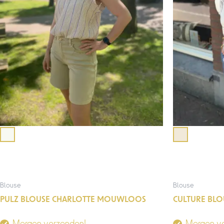
Blouse
Blouse
PULZ BLOUSE CHARLOTTE MOUWLOOS
CULTURE BL
Morgen verzonden!
Morgen v