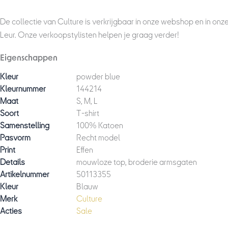
De collectie van Culture is verkrijgbaar in onze webshop en in onz
Leur. Onze verkoopstylisten helpen je graag verder!
Eigenschappen
Kleur
powder blue
Kleurnummer
144214
Maat
S, M, L
Soort
T-shirt
Samenstelling
100% Katoen
Pasvorm
Recht model
Print
Effen
Details
mouwloze top, broderie armsgaten
Artikelnummer
50113355
Kleur
Blauw
Merk
Culture
Acties
Sale