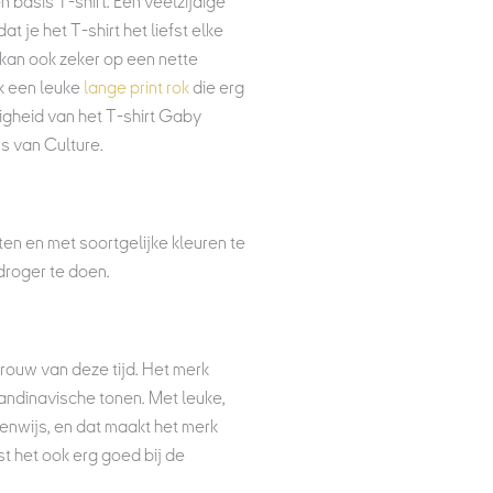
en basis T-shirt. Een veelzijdige
t je het T-shirt het liefst elke
 kan ook zeker op een nette
 een leuke
lange print rok
die erg
gheid van het T-shirt Gaby
s van Culture.
en en met soortgelijke kleuren te
droger te doen.
ouw van deze tijd. Het merk
andinavische tonen. Met leuke,
igenwijs, en dat maakt het merk
st het ook erg goed bij de