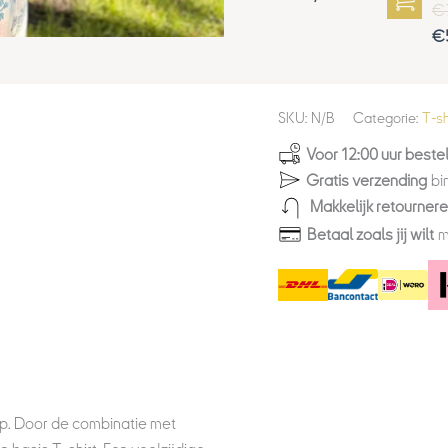
€
€
SKU:
N/B
Categorie:
T-sh
Voor 12:00 uur bestel
Gratis verzending
bi
Makkelijk retourner
Betaal zoals jij wilt
m
Top. Door de combinatie met