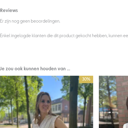
Reviews
Er zijn nog geen beoordelingen.
Enkel ingelogde klanten die dit product gekocht hebben, kunnen ee
Je zou ook kunnen houden van …
Oorspronkelijke
Huidige
Oorsp
30%
prijs
prijs
prijs
was:
is:
was:
€69,95.
€49,00.
€69,9