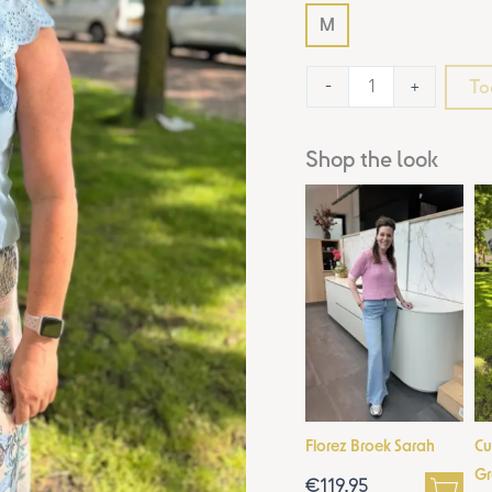
M
To
-
+
Shop the look
Florez Broek Sarah
Cu
Gr
€
119,95