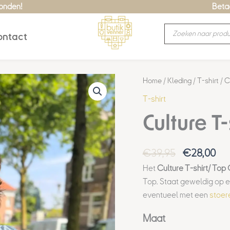
zonden!
Betaa
Producten
ntact
zoeken
Oorspronke
Hui
Culture
Home
/
Kleding
/
T-shirt
/ C
prijs
prij
T-
T-shirt
was:
is:
shirt
Culture T
€39,95.
€28
Gaby
Panina
aantal
€
39,95
€
28,00
Het
Culture T-shirt/ To
Top. Staat geweldig op 
eventueel met een
stoer
Maat