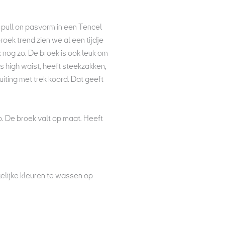
e pull on pasvorm in een Tencel
roek trend zien we al een tijdje
k nog zo. De broek is ook leuk om
is high waist, heeft steekzakken,
ting met trek koord. Dat geeft
p. De broek valt op maat. Heeft
elijke kleuren te wassen op