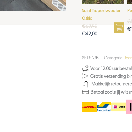
Saint Tropez sweater
Pu
Osiria
€
€
69,95
€
€
42,00
SKU:
N/B
Categorie:
Jea
Voor 12:00 uur bestel
Gratis verzending
bi
Makkelijk retourner
Betaal zoals jij wilt
m