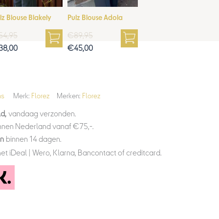
lz Blouse Blakely
Pulz Blouse Adola
54,95
€
89,95
38,00
€
45,00
ns
Merk:
Florez
Merken:
Florez
d,
vandaag verzonden.
nnen Nederland vanaf €75,-.
en
binnen 14 dagen.
et iDeal | Wero, Klarna, Bancontact of creditcard.