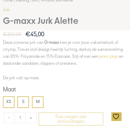
Home
/
Kleding
/
Jurk
/ G-maxx Jurk Alette
Jurk
G-maxx Jurk Alette
€
89,99
€
45,00
Deze zomerse jurk van
G-maxx
kies je voor jouw vakantielook of
citytrip. Travel stof draagt heerlijk luchtig, dankzij de samenstelling
van 85% Polyamide en 15% Elastaan. Stijl af met een
jeans jasje
en
daaronder sandalen, slippers of sneakers.
De jurk valt op maat.
Maat
XS
S
M
Toevoegen aan
-
+
winkelwagen