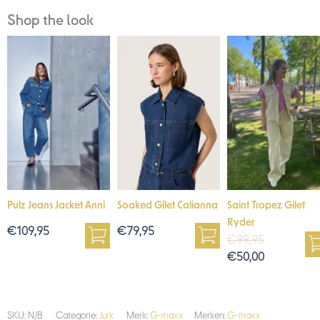
Shop the look
Huidige
Oorspronk
prijs
prijs
is:
was:
€50,00.
€99,95.
Pulz Jeans Jacket Anni
Soaked Gilet Calianna
Saint Tropez Gilet
Ryder
€
109,95
€
79,95
€
99,95
€
50,00
SKU:
N/B
Categorie:
Jurk
Merk:
G-maxx
Merken:
G-maxx