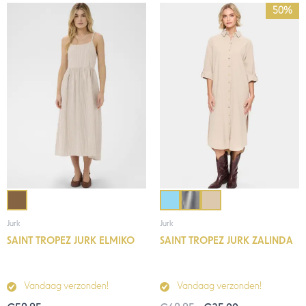
Oorspronkelijke
Huidige
50%
prijs
prijs
was:
is:
€69,95.
€35,00.
Jurk
Jurk
SAINT TROPEZ JURK ELMIKO
SAINT TROPEZ JURK ZALINDA
Vandaag verzonden!
Vandaag verzonden!