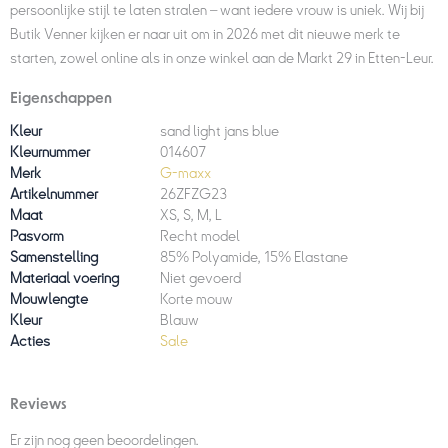
persoonlijke stijl te laten stralen – want iedere vrouw is uniek. Wij bij
Butik Venner kijken er naar uit om in 2026 met dit nieuwe merk te
starten, zowel online als in onze winkel aan de Markt 29 in Etten-Leur.
Eigenschappen
Kleur
sand light jans blue
Kleurnummer
014607
Merk
G-maxx
Artikelnummer
26ZFZG23
Maat
XS, S, M, L
Pasvorm
Recht model
Samenstelling
85% Polyamide, 15% Elastane
Materiaal voering
Niet gevoerd
Mouwlengte
Korte mouw
Kleur
Blauw
Acties
Sale
Reviews
Er zijn nog geen beoordelingen.