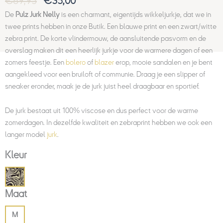
€
69,95
€
35,00
De
Pulz Jurk Nelly
is een charmant, eigentijds wikkeljurkje, dat we in
twee prints hebben in onze Butik. Een blauwe print en een zwart/witte
zebra print. De korte vlindermouw, de aansluitende pasvorm en de
overslag maken dit een heerlijk jurkje voor de warmere dagen of een
zomers feestje. Een
bolero
of
blazer
erop, mooie sandalen en je bent
aangekleed voor een bruiloft of communie. Draag je een slipper of
sneaker eronder, maak je de jurk juist heel draagbaar en sportief.
De jurk bestaat uit 100% viscose en dus perfect voor de warme
zomerdagen. In dezelfde kwaliteit en zebraprint hebben we ook een
langer model
jurk
.
Kleur
Maat
M