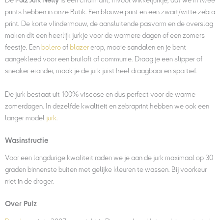
De
Pulz Jurk Nelly
is een charmant, frivool wikkeljurkje, dat we in twee
prints hebben in onze Butik. Een blauwe print en een zwart/witte zebra
print. De korte vlindermouw, de aansluitende pasvorm en de overslag
maken dit een heerlijk jurkje voor de warmere dagen of een zomers
feestje. Een
bolero
of
blazer
erop, mooie sandalen en je bent
aangekleed voor een bruiloft of communie. Draag je een slipper of
sneaker eronder, maak je de jurk juist heel draagbaar en sportief.
De jurk bestaat uit 100% viscose en dus perfect voor de warme
zomerdagen. In dezelfde kwaliteit en zebraprint hebben we ook een
langer model
jurk
.
Wasinstructie
Voor een langdurige kwaliteit raden we je aan de jurk maximaal op 30
graden binnenste buiten met gelijke kleuren te wassen. Bij voorkeur
niet in de droger.
Over Pulz