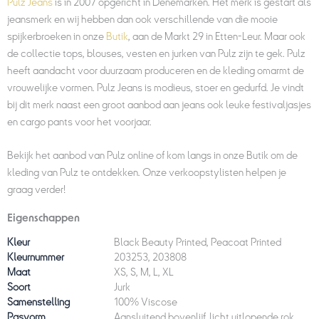
Pulz Jeans
is in 2007 opgericht in Denemarken. Het merk is gestart als
jeansmerk en wij hebben dan ook verschillende van die mooie
spijkerbroeken in onze
Butik
, aan de Markt 29 in Etten-Leur. Maar ook
de collectie tops, blouses, vesten en jurken van Pulz zijn te gek. Pulz
heeft aandacht voor duurzaam produceren en de kleding omarmt de
vrouwelijke vormen. Pulz Jeans is modieus, stoer en gedurfd. Je vindt
bij dit merk naast een groot aanbod aan jeans ook leuke festivaljasjes
en cargo pants voor het voorjaar.
Bekijk het aanbod van Pulz online of kom langs in onze Butik om de
kleding van Pulz te ontdekken. Onze verkoopstylisten helpen je
graag verder!
Eigenschappen
Kleur
Black Beauty Printed, Peacoat Printed
Kleurnummer
203253, 203808
Maat
XS, S, M, L, XL
Soort
Jurk
Samenstelling
100% Viscose
Pasvorm
Aansluitend bovenlijf, licht uitlopende rok