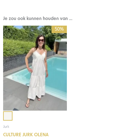
Je zou ook kunnen houden van …
Oorspronkelijke
Huidige
50%
prijs
prijs
was:
is:
€89,95.
€45,00.
Jurk
CULTURE JURK OLENA