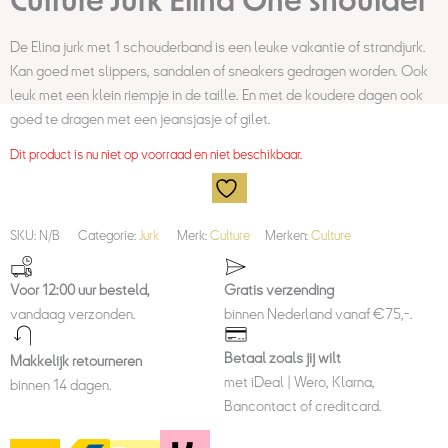
Culture Jurk Elina One shoulder
De Elina jurk met 1 schouderband is een leuke vakantie of strandjurk.
Kan goed met slippers, sandalen of sneakers gedragen worden. Ook
leuk met een klein riempje in de taille. En met de koudere dagen ook
goed te dragen met een jeansjasje of gilet.
Dit product is nu niet op voorraad en niet beschikbaar.
SKU:
N/B
Categorie:
Jurk
Merk:
Culture
Merken:
Culture
Voor 12:00 uur besteld,
Gratis verzending
vandaag verzonden.
binnen Nederland vanaf €75,-.
Betaal zoals jij wilt
Makkelijk retourneren
met iDeal | Wero, Klarna,
binnen 14 dagen.
Bancontact of creditcard.