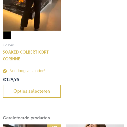
Colbert
SOAKED COLBERT KORT
CORINNE
Vandaag verzonden!
€
129,95
Opties selecteren
Gerelateerde producten
Oorspronkelijke
Huidige