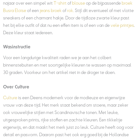
najaar over een simpel wit
T-shirt
of
blouse
op de bijpassende
broek
Busra Eloise
of een
jeans broek
of
rok
.
Stijl dit eventueel af met vlotte
sneakers of een charmant hakje. Door de tijdloze zwarte kleur past
het bij elke outfit of dat nu een effen item is of een van de
vele printjes
.
Deze kleur staat iedereen.
Wasinstructie
Voor een langdurige kwaliteit raden we je aan het colbert
binnenstebuiten en met soortgelijke kleuren te wassen op maximaal
30 graden. Voorkeur om het artikel niet in de droger te doen.
Over Culture
Culture
is een Deens modemerk voor de modieuze en eigenwijze
vrouw van deze tijd. Het merk staat bekend om stoere, maar zeker
ook vrouwelijke stijlen met Scandinavische tonen. Met leuke,
uitgesproken prints, rijke stoffen en zachte kleuren. Een tikkeltje
eigenwijs, en dat maakt het merk juist zo leuk. Culture heeft oog voor
detail en pasvorm. Daarom past het ook erg goed bij de Hollandse