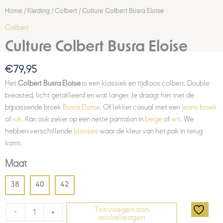
Home
/
Kleding
/
Colbert
/ Culture Colbert Busra Eloise
Colbert
Culture Colbert Busra Eloise
€
79,95
Het
Colbert Busra Eloise
is een klassiek en tijdloos colbert. Double
breasted, licht getailleerd en wat langer. Je draagt het met de
bijpassende broek
Busra Eloise
. Of lekker casual met een
jeans broek
of
rok
. Kan ook zeker op een nette pantalon in
beige
of
wit
. We
hebben verschillende
blouses
waar de kleur van het pak in terug
komt.
Maat
38
40
42
Toevoegen aan
-
+
winkelwagen