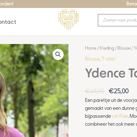
zonden!
Betaa
Producten
ntact
zoeken
Oorspronke
Hui
Ydence
Home
/
Kleding
/
Blouse
/ Y
prijs
prij
Top
Blouse
,
T-shirt
was:
is:
Paula
Ydence T
€49,95.
€25
aantal
€
49,95
€
25,00
Een pareltje uit de voorj
gemaakt van een dunne gl
bijpassende
rok Rae
. Mo
combineer het ook meer 