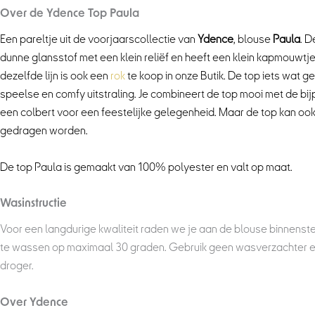
Over de Ydence Top Paula
Een pareltje uit de voorjaarscollectie van
Ydence
, blouse
Paula
. D
dunne glansstof met een klein reliëf en heeft een klein kapmouwtje. 
dezelfde lijn is ook een
rok
te koop in onze Butik. De top iets wat g
speelse en comfy uitstraling. Je combineert de top mooi met de b
een
colbert
voor een feestelijke gelegenheid. Maar de top kan oo
gedragen worden.
De top Paula is gemaakt van 100% polyester en valt op maat.
Wasinstructie
Voor een langdurige kwaliteit raden we je aan de blouse binnenste
te wassen op maximaal 30 graden. Gebruik geen wasverzachter en h
droger.
Over Ydence