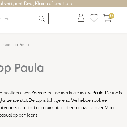
l veilig met iDeal, Klarna of creditcard
0
lijke
dige
dence Top Paula
s
op Paula
,00.
aarscollectie van
Ydence
, de top met korte mouw
Paula
. De top is
anzende stof. De top is licht gerend. We hebben ook een
oi voor een bruiloft of communie met een
blazer
erover. Maar
casual op een
jeans
.