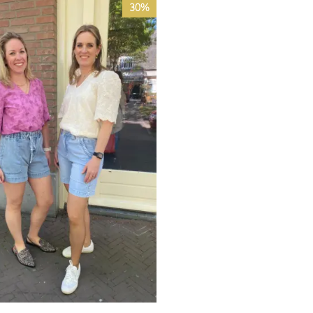
Prijsklasse:
30%
€42,00
tot
€59,95