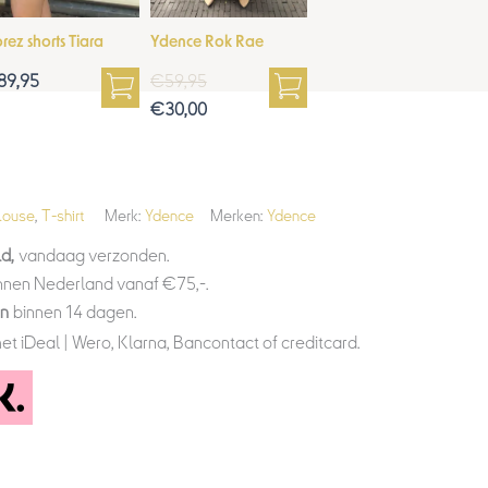
orez shorts Tiara
Ydence Rok Rae
89,95
€
59,95
€
30,00
louse
,
T-shirt
Merk:
Ydence
Merken:
Ydence
d,
vandaag verzonden.
nnen Nederland vanaf €75,-.
en
binnen 14 dagen.
et iDeal | Wero, Klarna, Bancontact of creditcard.