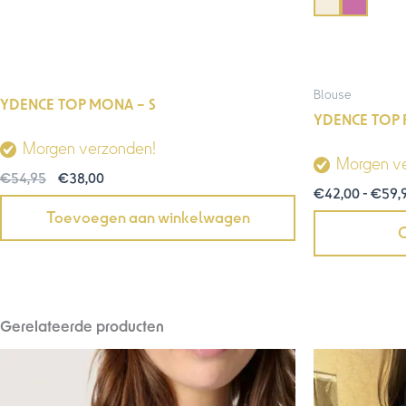
Blouse
YDENCE TOP MONA – S
YDENCE TOP 
Morgen verzonden!
Morgen v
€
54,95
€
38,00
€
42,00
-
€
59,
Toevoegen aan winkelwagen
O
Gerelateerde producten
Oorsp
prijs
was: