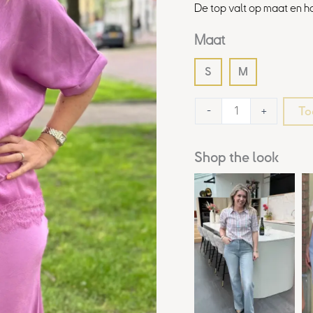
De top valt op maat en ho
Maat
S
M
To
-
+
Shop the look