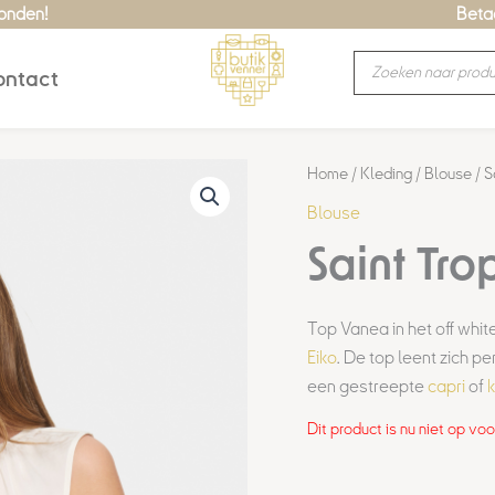
zonden!
Betaa
Producten
ntact
zoeken
Home
/
Kleding
/
Blouse
/ S
Blouse
Saint Tr
Top Vanea in het off whit
Eiko
. De top leent zich p
een gestreepte
capri
of
k
Dit product is nu niet op vo