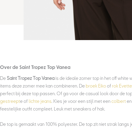
Over de Saint Tropez Top Vanea
De
Saint Tropez Top Vanea
is de ideale zomer top in het off white
items deze zomer mee kan combineren. De
broek Eiko
of
rok Evette
perfect bij deze top passen. O
f ga voor de casual look door de t
gestreept
e of
lichte jeans
. Kies je voor een stijl met een
colbert
en
feestelijke outfit compleet. Leuk met sneakers of hak.
De top is gemaakt van 100% polyester. De top zit niet strak langs j