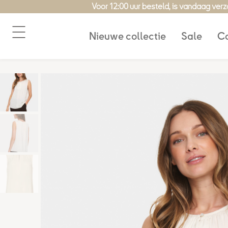
Ga
Voor 12:00 uur besteld, is vandaag ver
naar
de
Nieuwe collectie
Sale
Co
inhoud