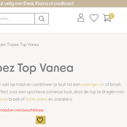
l veilig met iDeal, Klarna of creditcard
0
aint Tropez Top Vanea
opez Top Vanea
e valt op maat en combineer je leuk tot een
zwierige rok
of broek
erfect voor een sportieve zomerse look, door de top te dragen met
orte
broek of
lichte jeans
en sneakers.
orraad en niet beschikbaar.