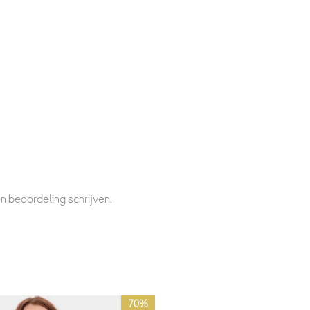
n beoordeling schrijven.
ronkelijke
Huidige
70%