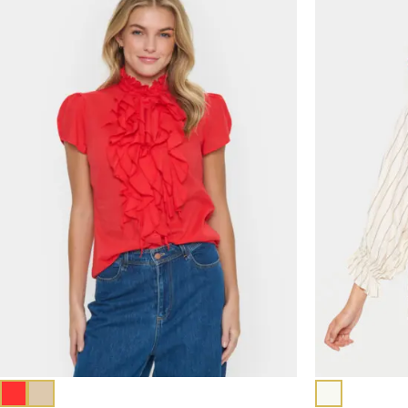
prijs
was:
€69,9