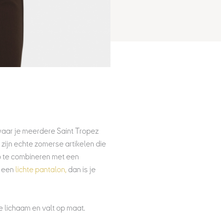
 waar je meerdere Saint Tropez
zijn echte zomerse artikelen die
op te combineren met een
 een
lichte pantalon,
dan is je
e lichaam en valt op maat.