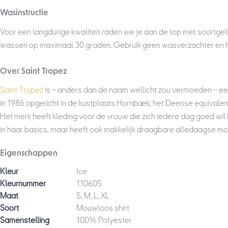
Wasinstructie
Voor een langdurige kwaliteit raden we je aan de top met soortgeli
wassen op maximaal 30 graden. Gebruik geen wasverzachter en het 
Over Saint Tropez
Saint Tropez
is – anders dan de naam wellicht zou vermoeden – e
in 1986 opgericht in de kustplaats Hornbæk, het Deense equivalent 
Het merk heeft kleding voor de vrouw die zich iedere dag goed wil k
in haar basics, maar heeft ook makkelijk draagbare alledaagse mo
Eigenschappen
Kleur
Ice
Kleurnummer
110605
Maat
S, M, L, XL
Soort
Mouwloos shirt
Samenstelling
100% Polyester