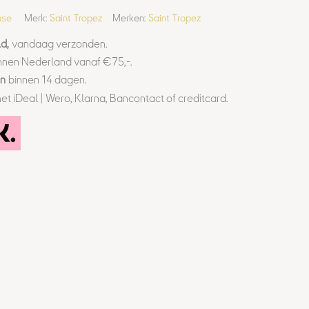
use
Merk:
Saint Tropez
Merken:
Saint Tropez
d,
vandaag verzonden.
nnen Nederland vanaf €75,-.
en
binnen 14 dagen.
et iDeal | Wero, Klarna, Bancontact of creditcard.