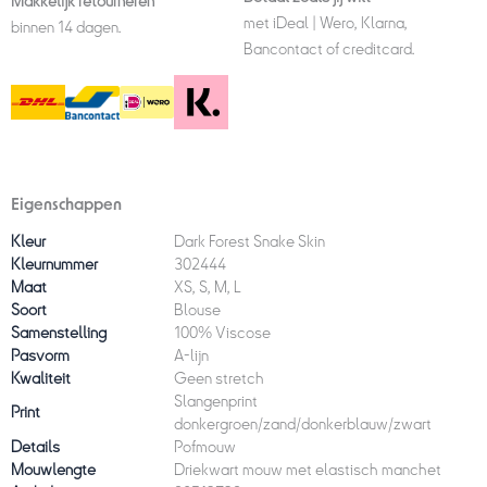
Makkelijk retourneren
met iDeal | Wero, Klarna,
binnen 14 dagen.
Bancontact of creditcard.
Eigenschappen
Kleur
Dark Forest Snake Skin
Kleurnummer
302444
Maat
XS, S, M, L
Soort
Blouse
Samenstelling
100% Viscose
Pasvorm
A-lijn
Kwaliteit
Geen stretch
Slangenprint
Print
donkergroen/zand/donkerblauw/zwart
Details
Pofmouw
Mouwlengte
Driekwart mouw met elastisch manchet