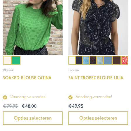
Blouse
Blouse
SOAKED BLOUSE CATINA
SAINT TROPEZ BLOUSE LILJA
Vandaag verzonden!
Vandaag verzonden!
€
79,95
€
48,00
€
49,95
Opties selecteren
Opties selecteren