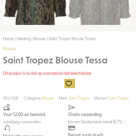
Home
/
Kleding
/
Blouse
/ Saint Tropez Blouse Tessa
Blouse
Saint Tropez Blouse Tessa
Dit product is nu niet op voorraad en niet beschikbaar.
SKU:
N/B
Categorie:
Blouse
Merk:
Saint Tropez
Merken:
Saint Tropez
Voor 12:00 uur besteld,
Gratis verzending
vandaag verzonden.
binnen Nederland vanaf €75,-.
Betaal zoals jij wilt