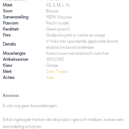
Maat
XS, S, M, L, XL
Soort
Blouse
Samenstelling
100% Viscose
Pasvorm
Recht model
Kwaliteit
Geen stretch
Print
Grafische print in creme en oranje
V-hals met opstaande, geplooide boord,
Details
elastische boord onderaan
Mouwlengte
Korte mouw met elastisch manchet
Artikelnummer
30512385
Kleur
Oranje
Merk
Saint Tropez
Acties
Sale
Reviews
Er zijn nog geen beoordelingen.
Enkel ingelogde klanten die dit product gekocht hebben, kunnen een
beoordeling schrijven.