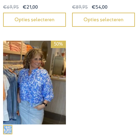
€
69,95
€
21,00
€
89,95
€
54,00
Opties selecteren
Opties selecteren
Oorspronkelijke
Huidige
50%
prijs
prijs
was:
is:
€69,95.
€35,00.