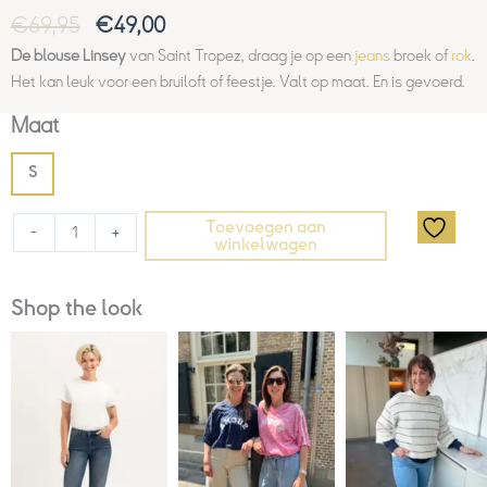
€
69,95
€
49,00
De blouse Linsey
van Saint Tropez, draag je op een
jeans
broek of
rok
.
Het kan leuk voor een bruiloft of feestje. Valt op maat. En is gevoerd.
Maat
S
Toevoegen aan
-
+
winkelwagen
Shop the look