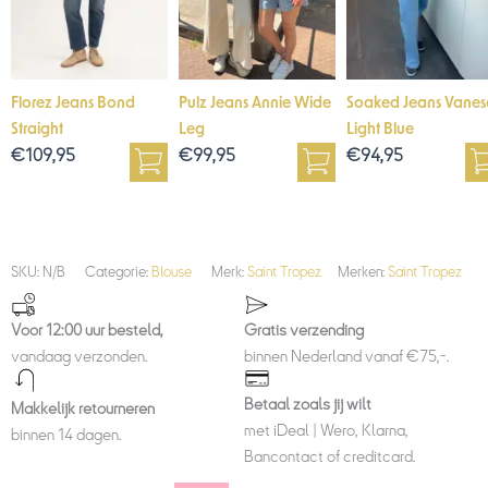
Florez Jeans Bond
Pulz Jeans Annie Wide
Soaked Jeans Vanes
Straight
Leg
Light Blue
€
109,95
€
99,95
€
94,95
SKU:
N/B
Categorie:
Blouse
Merk:
Saint Tropez
Merken:
Saint Tropez
Voor 12:00 uur besteld,
Gratis verzending
vandaag verzonden.
binnen Nederland vanaf €75,-.
Betaal zoals jij wilt
Makkelijk retourneren
met iDeal | Wero, Klarna,
binnen 14 dagen.
Bancontact of creditcard.