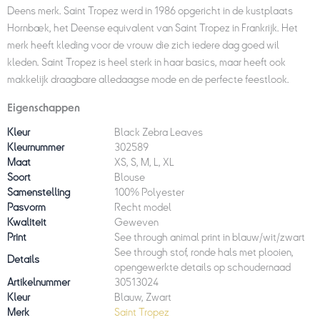
Deens merk. Saint Tropez werd in 1986 opgericht in de kustplaats
Hornbæk, het Deense equivalent van Saint Tropez in Frankrijk. Het
merk heeft kleding voor de vrouw die zich iedere dag goed wil
kleden. Saint Tropez is heel sterk in haar basics, maar heeft ook
makkelijk draagbare alledaagse mode en de perfecte feestlook.
Eigenschappen
Kleur
Black Zebra Leaves
Kleurnummer
302589
Maat
XS, S, M, L, XL
Soort
Blouse
Samenstelling
100% Polyester
Pasvorm
Recht model
Kwaliteit
Geweven
Print
See through animal print in blauw/wit/zwart
See through stof, ronde hals met plooien,
Details
opengewerkte details op schoudernaad
Artikelnummer
30513024
Kleur
Blauw, Zwart
Merk
Saint Tropez