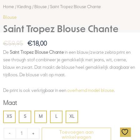
Home
/
Kleding
/
Blouse
/ Saint Tropez Blouse Chante
Blouse
Saint Tropez Blouse Chante
€
59,95
€
18,00
De
Saint Tropez Blouse Chante
in een blauw/zwarte zebra print en
see through stof combineer je gemakkelijk met jeans, wit, creme,
blauw en zwart. Dat maakt de blouse heel gemakkelijk draagbaar en
tijdloos. De blouse valt op maat.
De print is ook verkrijgbaar in een
overhemd model blouse
.
Maat
XS
S
M
L
XL
Toevoegen aan
-
+
winkelwagen