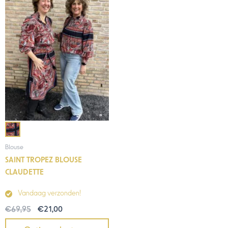
was:
is:
€69,95.
€21,00.
Blouse
SAINT TROPEZ BLOUSE
CLAUDETTE
Vandaag verzonden!
€
69,95
€
21,00