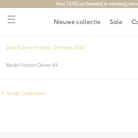
Ga
Voor 12:00 uur besteld, is vandaag ver
naar
de
Nieuwe collectie
Sale
Co
inhoud
Door
Ester en Francis
/
26 maart 2026
Model Fashion Dinner #4
←
Vorige Cadeaubon