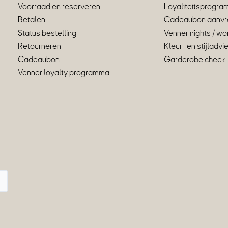
Voorraad en reserveren
Loyaliteitsprogr
Betalen
Cadeaubon aanvr
Status bestelling
Venner nights / w
Retourneren
Kleur- en stijladvi
Cadeaubon
Garderobe check
Venner loyalty programma