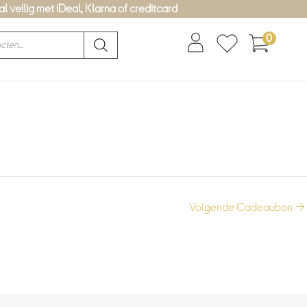
l veilig met iDeal, Klarna of creditcard
0
Volgende Cadeaubon
→