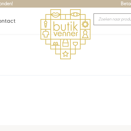
zonden!
Betaa
Producten
ntact
zoeken