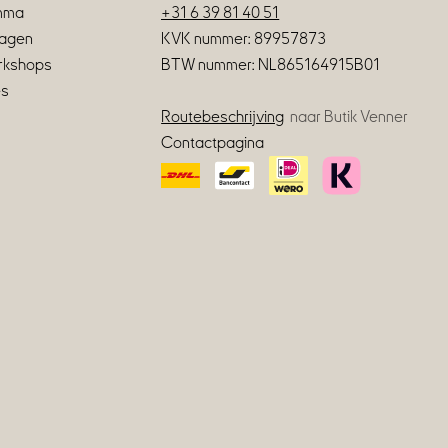
amma
+31 6 39 81 40 51
agen
KVK nummer: 89957873
orkshops
BTW nummer: NL865164915B01
es
Routebeschrijving
naar Butik Venner
Contactpagina