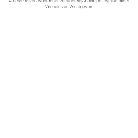
Algemene voorwaarden
Privacybeleid
Cookie policy
Disclaimer
Vriendin van Winstgevers