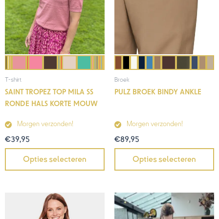
T-shirt
Broek
SAINT TROPEZ TOP MILA SS
PULZ BROEK BINDY ANKLE
RONDE HALS KORTE MOUW
Morgen verzonden!
Morgen verzonden!
€
39,95
€
89,95
Opties selecteren
Opties selecteren