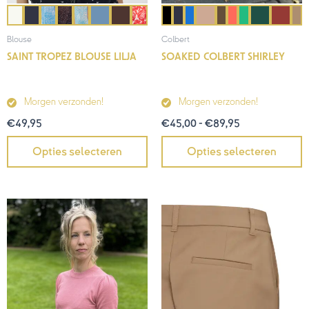
Blouse
Colbert
SAINT TROPEZ BLOUSE LILJA
SOAKED COLBERT SHIRLEY
Morgen verzonden!
Morgen verzonden!
€
49,95
€
45,00
-
€
89,95
Opties selecteren
Opties selecteren