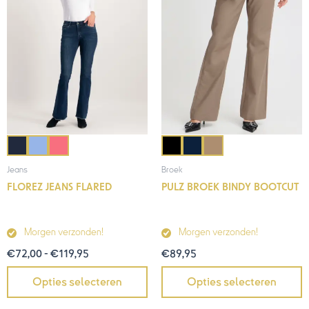
Jeans
Broek
FLOREZ JEANS FLARED
PULZ BROEK BINDY BOOTCUT
Morgen verzonden!
Morgen verzonden!
€
72,00
-
€
119,95
€
89,95
Opties selecteren
Opties selecteren