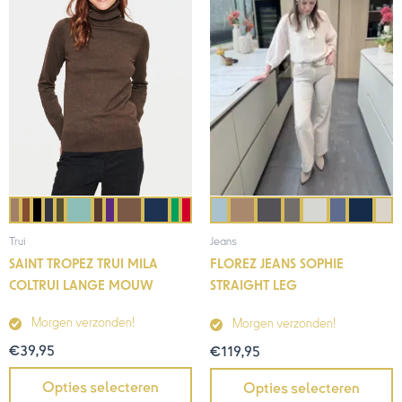
Trui
Jeans
SAINT TROPEZ TRUI MILA
FLOREZ JEANS SOPHIE
COLTRUI LANGE MOUW
STRAIGHT LEG
Morgen verzonden!
Morgen verzonden!
€
39,95
€
119,95
Opties selecteren
Opties selecteren