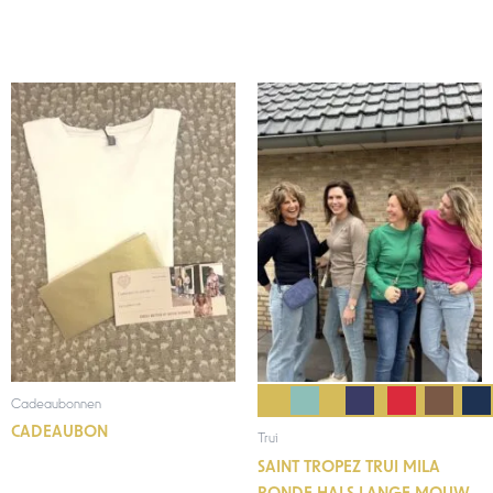
Prijsklasse:
€10,00
tot
€150,00
Cadeaubonnen
CADEAUBON
Trui
SAINT TROPEZ TRUI MILA