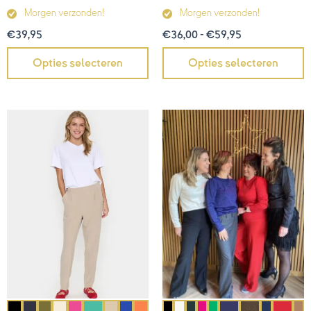
Morgen verzonden!
Morgen verzonden!
€
39,95
€
36,00
-
€
59,95
Opties selecteren
Opties selecteren
Prijsklasse:
€39,95
tot
€59,95