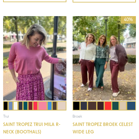
Prijsklasse:
40%
€36,00
tot
€59,95
Trui
Broek
SAINT TROPEZ TRUI MILA R-
SAINT TROPEZ BROEK CELEST
NECK (BOOTHALS)
WIDE LEG