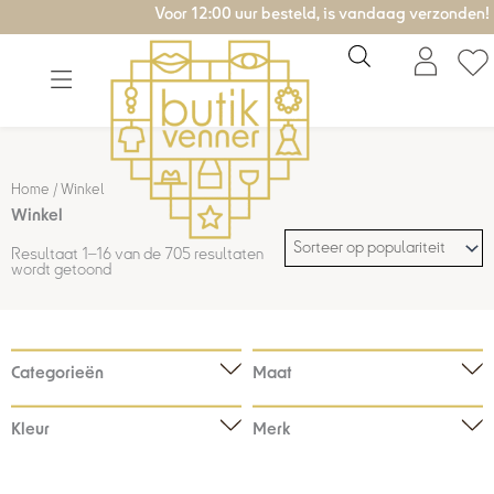
Gesorteerd
Ga
Voor 12:00 uur besteld, is vandaag verzonden!
op
populariteit
naar
de
inhoud
Home
/ Winkel
Winkel
Resultaat 1–16 van de 705 resultaten
wordt getoond
Categorieën
Maat
Kleur
Merk