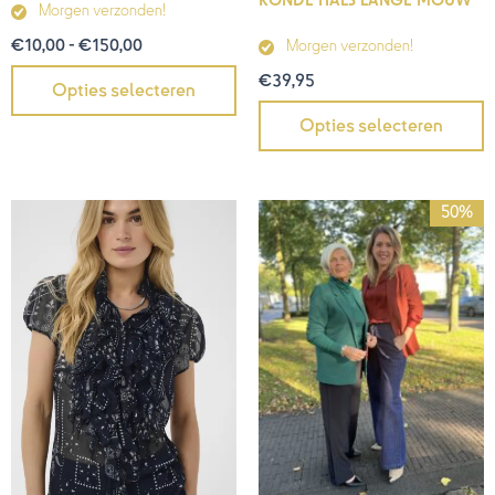
RONDE HALS LANGE MOUW
Morgen verzonden!
€
10,00
-
€
150,00
Morgen verzonden!
€
39,95
Opties selecteren
Opties selecteren
Prijsklasse:
50%
€45,00
tot
€89,95