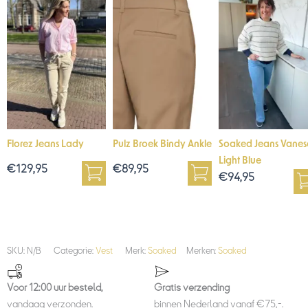
Florez Jeans Lady
Pulz Broek Bindy Ankle
Soaked Jeans Vanes
Light Blue
€
129,95
€
89,95
€
94,95
SKU:
N/B
Categorie:
Vest
Merk:
Soaked
Merken:
Soaked
Voor 12:00 uur besteld,
Gratis verzending
vandaag verzonden.
binnen Nederland vanaf €75,-.