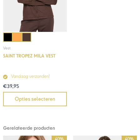
Vest
SAINT TROPEZ MILA VEST
Vandaag verzonden!
€
39,95
Opties selecteren
Gerelateerde producten
Oorspronkelijke
Huidige
Oorspronkelijke
Huidige
40%
40%