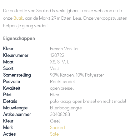
De collectie van Soaked is verkrijgbaar in onze webshop en in
onze
Butik
, aan de Markt 29 in Etten-Leur. Onze verkoopstylisten
helpen je graag verder!
Eigenschappen
Kleur
French Vanilla
Kleurnummer
120722
Maat
XS, S, M, L
Soort
Vest
Samenstelling
90% Katoen, 10% Polyester
Pasvorm
Recht model
Kwaliteit
open breisel
Print
Effen
Details
polo kraag, open breisel en recht model
Mouwlengte
Ellenbooglengte
Artikelnummer
30408283
Kleur
Geel
Merk
Soaked
Acties
Sale