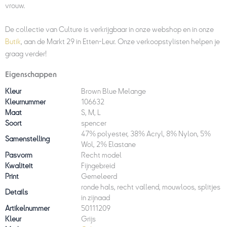
vrouw.
De collectie van Culture is verkrijgbaar in onze webshop en in onze
Butik
, aan de Markt 29 in Etten-Leur. Onze verkoopstylisten helpen je
graag verder!
Eigenschappen
Kleur
Brown Blue Melange
Kleurnummer
106632
Maat
S, M, L
Soort
spencer
47% polyester, 38% Acryl, 8% Nylon, 5%
Samenstelling
Wol, 2% Elastane
Pasvorm
Recht model
Kwaliteit
Fijngebreid
Print
Gemeleerd
ronde hals, recht vallend, mouwloos, splitjes
Details
in zijnaad
Artikelnummer
50111209
Kleur
Grijs