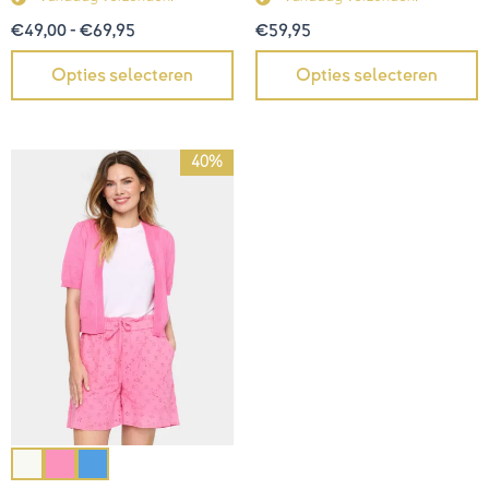
€
59,95
€
49,00
-
€
69,95
Opties selecteren
Opties selecteren
Oorspronkelijke
Huidige
40%
prijs
prijs
was:
is:
€44,95.
€27,00.