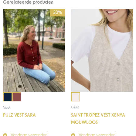
Gerelateerde producten
Prijsklasse:
30%
€49,00
tot
€69,95
Gilet
Vest
SAINT TROPEZ VEST XENYA
PULZ VEST SARA
MOUWLOOS
Vandaag verzonden!
Vandaag verzonden!