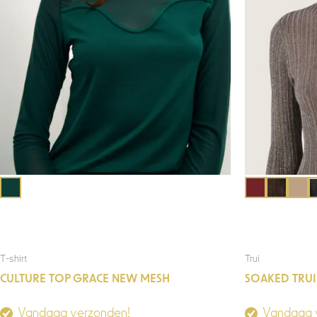
T-shirt
Trui
CULTURE TOP GRACE NEW MESH
SOAKED TRUI
Vandaag verzonden!
Vandaag 