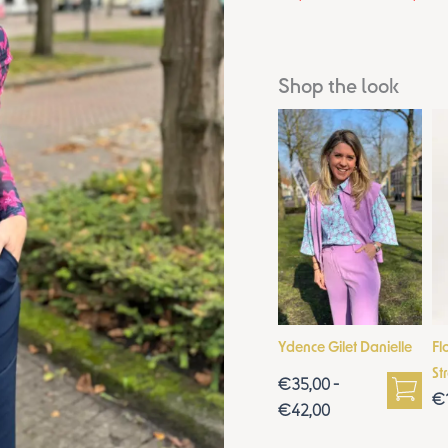
Shop the look
Prijsklasse:
€35,00
tot
€42,00
Ydence Gilet Danielle
Fl
St
€
35,00
-
€
€
42,00