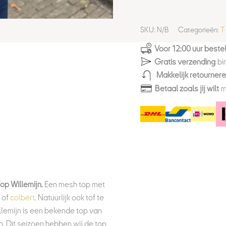
SKU:
N/B
Categorieën:
T
Voor 12:00 uur bestel
Gratis verzending
bi
Makkelijk retourner
Betaal zoals jij wilt
m
p Willemijn.
Een mesh top met
of
colbert
. Natuurlijk ook tof te
llemijn is een bekende top van
n. Dit seizoen hebben wij de top