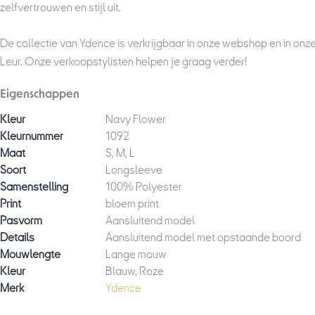
zelfvertrouwen en stijl uit.
De collectie van Ydence is verkrijgbaar in onze webshop en in onz
Leur. Onze verkoopstylisten helpen je graag verder!
Eigenschappen
Kleur
Navy Flower
Kleurnummer
1092
Maat
S, M, L
Soort
Longsleeve
Samenstelling
100% Polyester
Print
bloem print
Pasvorm
Aansluitend model
Details
Aansluitend model met opstaande boord
Mouwlengte
Lange mouw
Kleur
Blauw, Roze
Merk
Ydence