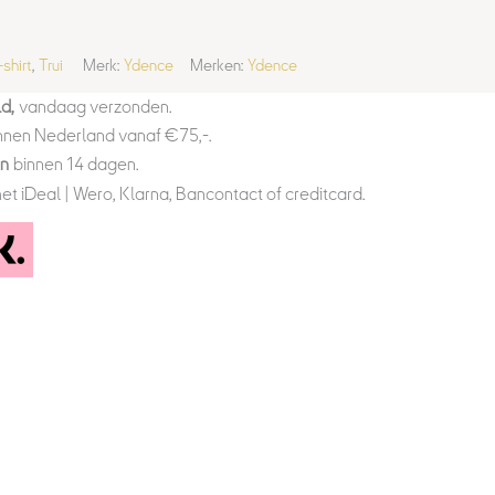
-shirt
,
Trui
Merk:
Ydence
Merken:
Ydence
d,
vandaag verzonden.
nnen Nederland vanaf €75,-.
en
binnen 14 dagen.
et iDeal | Wero, Klarna, Bancontact of creditcard.