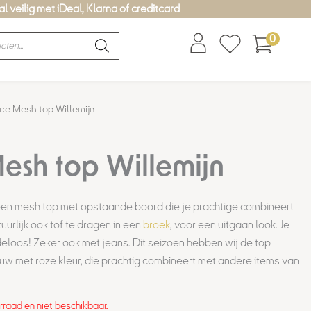
l veilig met iDeal, Klarna of creditcard
0
ce Mesh top Willemijn
esh top Willemijn
een mesh top met opstaande boord die je prachtige combineert
uurlijk ook tof te dragen in een
broek
, voor een uitgaan look. Je
eloos! Zeker ook met jeans. Dit seizoen hebben wij de top
auw met roze kleur, die prachtig combineert met andere items van
orraad en niet beschikbaar.