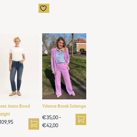
Prijsklasse:
€35,00
tot
€42,00
orez Jeans Bond
Ydence Broek Solange
raight
€
35,00
-
109,95
€
42,00