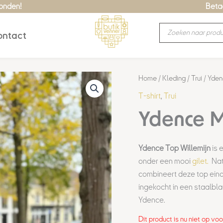
zonden!
Betaa
Producten
ntact
zoeken
Home
/
Kleding
/
Trui
/ Yden
T-shirt
,
Trui
Ydence M
Ydence Top Willemijn
is 
onder een mooi
gilet.
Nat
combineert deze top eind
ingekocht in een staalbl
Ydence.
Dit product is nu niet op vo