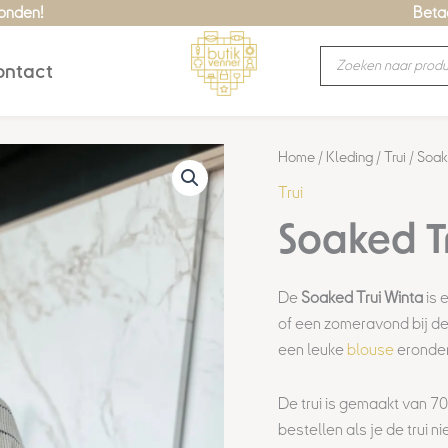
zonden!
Betaa
Producten
ntact
zoeken
Home
/
Kleding
/
Trui
/ Soak
Trui
Soaked T
De
Soaked Trui Winta
is 
of een zomeravond bij de
een leuke
blouse
eronde
De trui is gemaakt van 7
bestellen als je de trui n