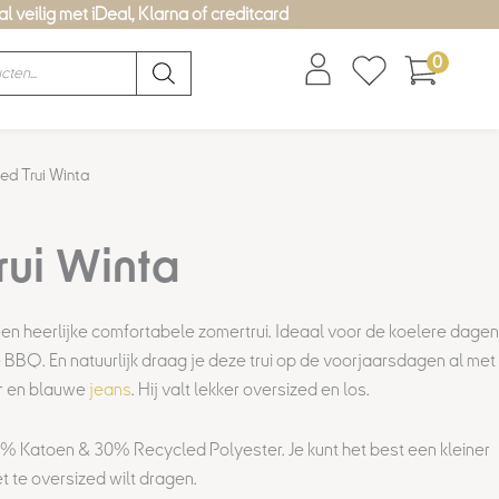
l veilig met iDeal, Klarna of creditcard
0
ed Trui Winta
rui Winta
een
heerlijke comfortabele zomertrui. Ideaal voor de koelere dagen
 BBQ. En natuurlijk draag je deze trui op de voorjaarsdagen al met
r en blauwe
jeans
. Hij valt lekker oversized en los.
0% Katoen & 30% Recycled Polyester. Je kunt het best een kleiner
iet te oversized wilt dragen.