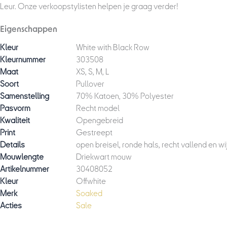
Leur. Onze verkoopstylisten helpen je graag verder!
Eigenschappen
Kleur
White with Black Row
Kleurnummer
303508
Maat
XS, S, M, L
Soort
Pullover
Samenstelling
70% Katoen, 30% Polyester
Pasvorm
Recht model
Kwaliteit
Opengebreid
Print
Gestreept
Details
open breisel, ronde hals, recht vallend en 
Mouwlengte
Driekwart mouw
Artikelnummer
30408052
Kleur
Offwhite
Merk
Soaked
Acties
Sale