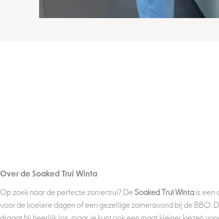
Over de Soaked Trui Winta
Op zoek naar de perfecte zomertrui? De
Soaked Trui Winta
is een 
voor de koelere dagen of een gezellige zomeravond bij de BBQ. 
draagt hij heerlijk los, maar je kunt ook een maat kleiner kiezen v