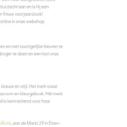
 trui zacht aan en is hij een
 frisse voorjaarslook!
s online in onze webshop.
ten en met soortgelijke kleuren te
 droger te doen en een kort was
asse en stijl. Het merk staat
asvorm en kleurgebruik. Hét merk
aked is kenmerkend voor haar
e
Butik
, aan de Markt 29 in Etten-