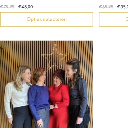
€
79,95
€
48,00
€
69,95
€
35,
Opties selecteren
O
Prijsklasse:
€39,95
tot
€59,95