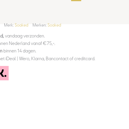
Merk:
Soaked
Merken:
Soaked
d,
vandaag verzonden.
nnen Nederland vanaf €75,-.
en
binnen 14 dagen.
et iDeal | Wero, Klarna, Bancontact of creditcard.