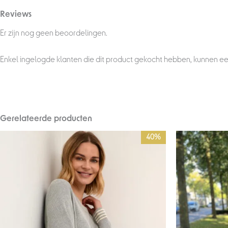
Reviews
Er zijn nog geen beoordelingen.
Enkel ingelogde klanten die dit product gekocht hebben, kunnen ee
Gerelateerde producten
Oorspronkelijke
Huidige
Oorsp
40%
prijs
prijs
prijs
was:
is:
was:
€79,95.
€48,00.
€69,9