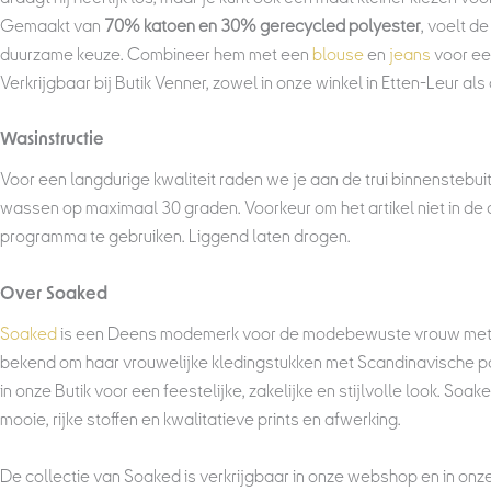
Gemaakt van
70% katoen en 30% gerecycled polyester
, voelt de
duurzame keuze. Combineer hem met een
blouse
en
jeans
voor een
Verkrijgbaar bij Butik Venner, zowel in onze winkel in Etten-Leur al
Wasinstructie
Voor een langdurige kwaliteit raden we je aan de trui binnenstebui
wassen op maximaal 30 graden. Voorkeur om het artikel niet in de
programma te gebruiken. Liggend laten drogen.
Over Soaked
Soaked
is een Deens modemerk voor de modebewuste vrouw met kl
bekend om haar vrouwelijke kledingstukken met Scandinavische p
in onze Butik voor een feestelijke, zakelijke en stijlvolle look. So
mooie, rijke stoffen en kwalitatieve prints en afwerking.
De collectie van Soaked is verkrijgbaar in onze webshop en in onz