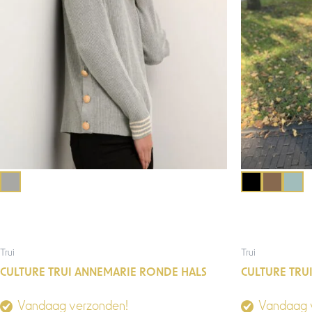
Trui
Trui
CULTURE TRUI ANNEMARIE RONDE HALS
CULTURE TRU
Vandaag verzonden!
Vandaag 