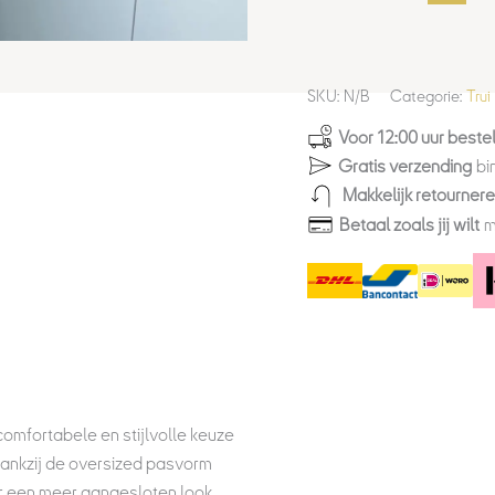
SKU:
N/B
Categorie:
Trui
Voor 12:00 uur bestel
Gratis verzending
bi
Makkelijk retourner
Betaal zoals jij wilt
m
comfortabele en stijlvolle keuze
Dankzij de oversized pasvorm
oor een meer aangesloten look.