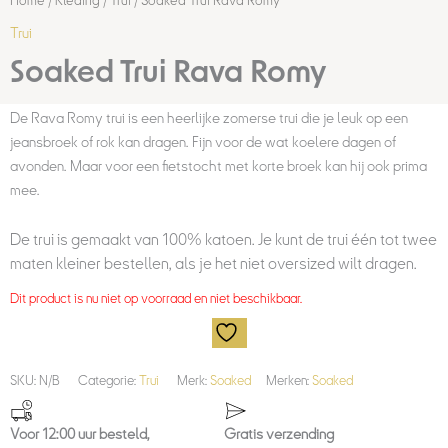
Home
/
Kleding
/
Trui
/ Soaked Trui Rava Romy
Trui
Soaked Trui Rava Romy
De Rava Romy trui is een heerlijke zomerse trui die je leuk op een
jeansbroek of rok kan dragen. Fijn voor de wat koelere dagen of
avonden. Maar voor een fietstocht met korte broek kan hij ook prima
mee.
De trui is gemaakt van 100% katoen. Je kunt de trui één tot twee
maten kleiner bestellen, als je het niet oversized wilt dragen.
Dit product is nu niet op voorraad en niet beschikbaar.
SKU:
N/B
Categorie:
Trui
Merk:
Soaked
Merken:
Soaked
Voor 12:00 uur besteld,
Gratis verzending