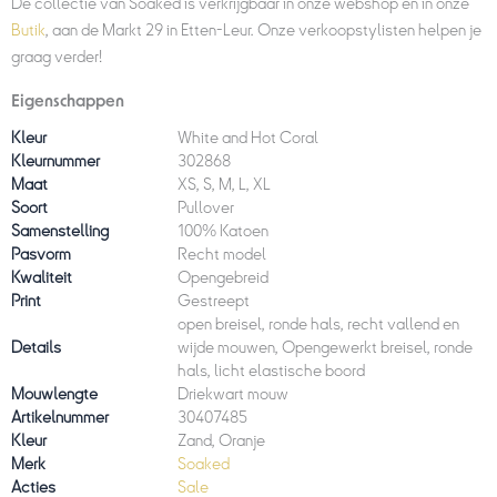
De collectie van Soaked is verkrijgbaar in onze webshop en in onze
Butik
, aan de Markt 29 in Etten-Leur. Onze verkoopstylisten helpen je
graag verder!
Eigenschappen
Kleur
White and Hot Coral
Kleurnummer
302868
Maat
XS, S, M, L, XL
Soort
Pullover
Samenstelling
100% Katoen
Pasvorm
Recht model
Kwaliteit
Opengebreid
Print
Gestreept
open breisel, ronde hals, recht vallend en
Details
wijde mouwen, Opengewerkt breisel, ronde
hals, licht elastische boord
Mouwlengte
Driekwart mouw
Artikelnummer
30407485
Kleur
Zand, Oranje
Merk
Soaked
Acties
Sale