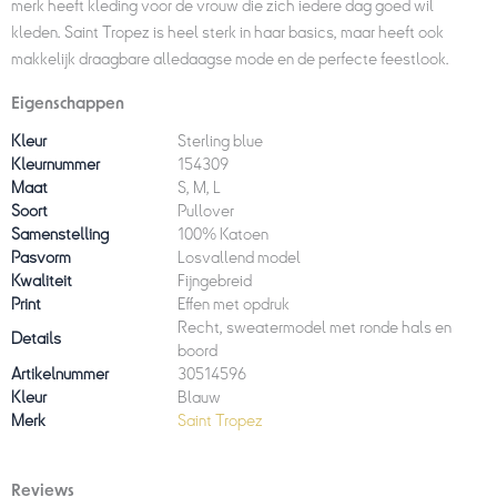
merk heeft kleding voor de vrouw die zich iedere dag goed wil
kleden. Saint Tropez is heel sterk in haar basics, maar heeft ook
makkelijk draagbare alledaagse mode en de perfecte feestlook.
Eigenschappen
Kleur
Sterling blue
Kleurnummer
154309
Maat
S, M, L
Soort
Pullover
Samenstelling
100% Katoen
Pasvorm
Losvallend model
Kwaliteit
Fijngebreid
Print
Effen met opdruk
Recht, sweatermodel met ronde hals en
Details
boord
Artikelnummer
30514596
Kleur
Blauw
Merk
Saint Tropez
Reviews