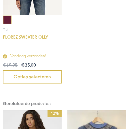
Trui
FLOREZ SWEATER OLLY
Vandaag verzonden!
€
69,95
€
35,00
Opties selecteren
Gerelateerde producten
Oorspronkelijke
Huidige
40%
prijs
prijs
was:
is: