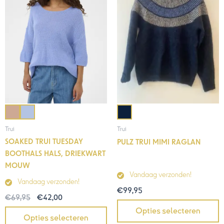
€69,95.
€42,00.
Trui
Trui
SOAKED TRUI TUESDAY
PULZ TRUI MIMI RAGLAN
BOOTHALS HALS, DRIEKWART
MOUW
Vandaag verzonden!
Vandaag verzonden!
€
99,95
€
69,95
€
42,00
Opties selecteren
Opties selecteren