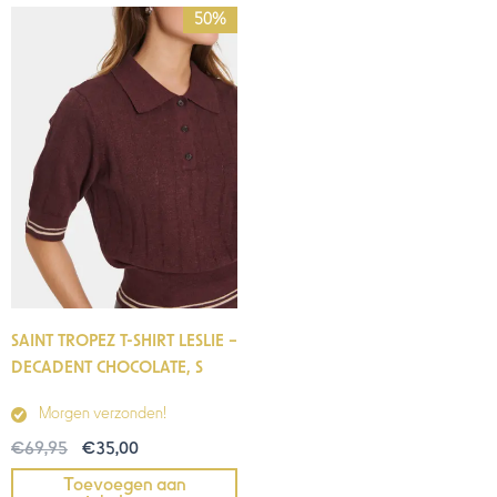
Oorspronkelijke
Huidige
50%
prijs
prijs
was:
is:
€69,95.
€35,00.
SAINT TROPEZ T-SHIRT LESLIE –
DECADENT CHOCOLATE, S
Morgen verzonden!
€
69,95
€
35,00
Toevoegen aan