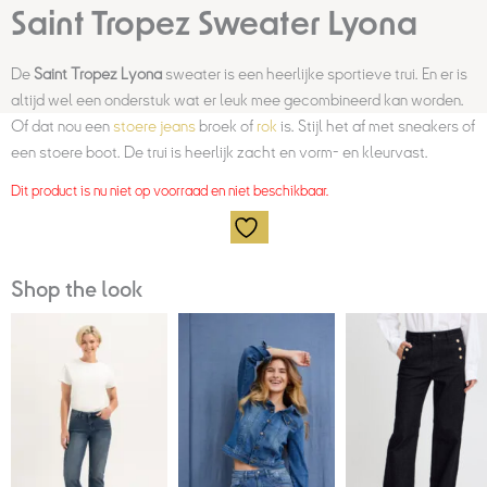
Saint Tropez Sweater Lyona
De
Saint Tropez Lyona
sweater is een heerlijke sportieve trui. En er is
altijd wel een onderstuk wat er leuk mee gecombineerd kan worden.
Of dat nou een
stoere jeans
broek of
rok
is. Stijl het af met sneakers of
een stoere boot. De trui is heerlijk zacht en vorm- en kleurvast.
Dit product is nu niet op voorraad en niet beschikbaar.
Shop the look