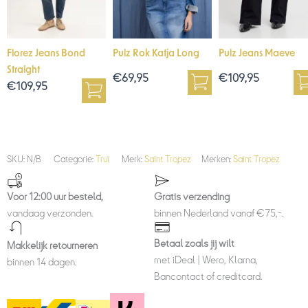
Florez Jeans Bond
Pulz Rok Katja Long
Pulz Jeans Maeve
Straight
€
69,95
€
109,95
€
109,95
SKU:
N/B
Categorie:
Trui
Merk:
Saint Tropez
Merken:
Saint Tropez
Voor 12:00 uur besteld,
Gratis verzending
vandaag verzonden.
binnen Nederland vanaf €75,-.
Betaal zoals jij wilt
Makkelijk retourneren
met iDeal | Wero, Klarna,
binnen 14 dagen.
Bancontact of creditcard.