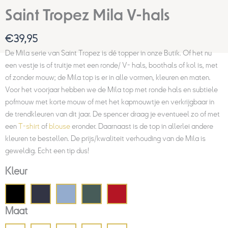
Saint Tropez Mila V-hals
€
39,95
De Mila serie van Saint Tropez is dé topper in onze Butik. Of het nu
een vestje is of truitje met een ronde/ V- hals, boothals of kol is, met
of zonder mouw; de Mila top is er in alle vormen, kleuren en maten.
Voor het voorjaar hebben we de Mila top met ronde hals en subtiele
pofmouw met korte mouw of met het kapmouwtje en verkrijgbaar in
de trendkleuren van dit jaar. De spencer draag je eventueel zo of met
een
T-shirt
of
blouse
eronder. Daarnaast is de top in allerlei andere
kleuren te bestellen. De prijs/kwaliteit verhouding van de Mila is
geweldig. Echt een tip dus!
Kleur
Maat