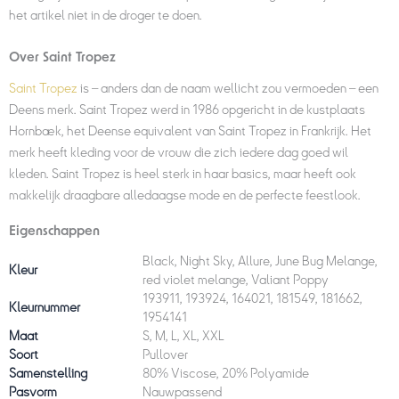
het artikel niet in de droger te doen.
Over Saint Tropez
Saint Tropez
is – anders dan de naam wellicht zou vermoeden – een
Deens merk. Saint Tropez werd in 1986 opgericht in de kustplaats
Hornbæk, het Deense equivalent van Saint Tropez in Frankrijk. Het
merk heeft kleding voor de vrouw die zich iedere dag goed wil
kleden. Saint Tropez is heel sterk in haar basics, maar heeft ook
makkelijk draagbare alledaagse mode en de perfecte feestlook.
Eigenschappen
Black, Night Sky, Allure, June Bug Melange,
Kleur
red violet melange, Valiant Poppy
193911, 193924, 164021, 181549, 181662,
Kleurnummer
1954141
Maat
S, M, L, XL, XXL
Soort
Pullover
Samenstelling
80% Viscose, 20% Polyamide
Pasvorm
Nauwpassend