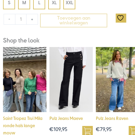
S
M
L
XL
XXL
Toevoegen aan
-
+
winkelwagen
Shop the look
Saint Tropez Trui Mila
Pulz Jeans Maeve
Pulz Jeans Raven
ronde hals lange
€
109,95
€
79,95
mouw