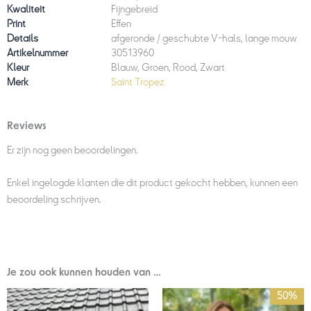
Kwaliteit
Fijngebreid
Print
Effen
Details
afgeronde / geschubte V-hals, lange mouw
Artikelnummer
30513960
Kleur
Blauw, Groen, Rood, Zwart
Merk
Saint Tropez
Reviews
Er zijn nog geen beoordelingen.
Enkel ingelogde klanten die dit product gekocht hebben, kunnen een
beoordeling schrijven.
Je zou ook kunnen houden van …
Oorspronkelijke
Huidige
50%
prijs
prijs