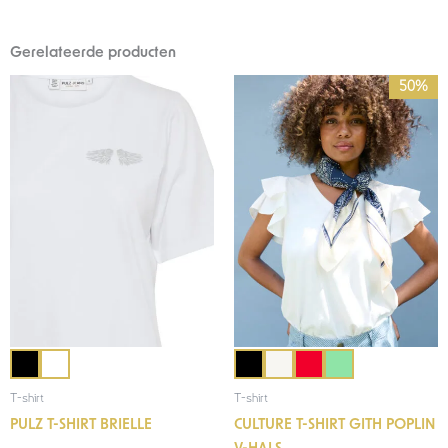
Gerelateerde producten
Oorspronkelijke
Huidige
50%
prijs
prijs
was:
is:
€49,95.
€25,00.
T-shirt
T-shirt
PULZ T-SHIRT BRIELLE
CULTURE T-SHIRT GITH POPLIN