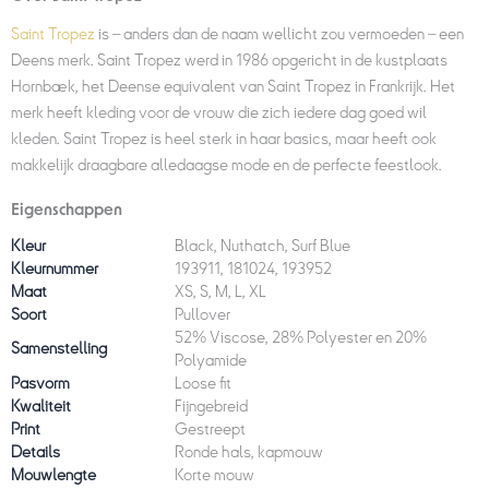
Saint Tropez
is – anders dan de naam wellicht zou vermoeden – een
Deens merk. Saint Tropez werd in 1986 opgericht in de kustplaats
Hornbæk, het Deense equivalent van Saint Tropez in Frankrijk. Het
merk heeft kleding voor de vrouw die zich iedere dag goed wil
kleden. Saint Tropez is heel sterk in haar basics, maar heeft ook
makkelijk draagbare alledaagse mode en de perfecte feestlook.
Eigenschappen
Kleur
Black, Nuthatch, Surf Blue
Kleurnummer
193911, 181024, 193952
Maat
XS, S, M, L, XL
Soort
Pullover
52% Viscose, 28% Polyester en 20%
Samenstelling
Polyamide
Pasvorm
Loose fit
Kwaliteit
Fijngebreid
Print
Gestreept
Details
Ronde hals, kapmouw
Mouwlengte
Korte mouw