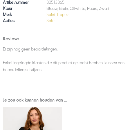
Artikelnummer
30513365
Kleur
Blauw, Bruin, Offwhite, Paars, Zwart
Merk
Saint Tropez
Acties
Sale
Reviews
Er zijn nog geen beoordelingen.
Enkel ingelogde klanten die dit product gekocht hebben, kunnen een
beoordeling schrijven.
Je zou ook kunnen houden van …