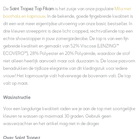
De
Saint Tropez Top Fikam
is het zusje van onze populaire
Mila met
boothals en kapmouw
. In de bekende, goede fijngebreide kwaliteit is
dit een wat meer eigentijdse uitvoering van onze basic bestseller. In
drie kleuren streepprint is deze licht cropped, rechtvallende top een
echte showstopper in jouw zomergarderobe.
De top is van een fijn
gebreide kwaliteit en gemaakt van 52% Viscose (LENZING™
ECOVERO™), 28% Polyester en 20% Polyamide, waardoor de stof
niet alleen heerlijk aanvoelt maar ook duurzaam is. De losse pasvorm
benadrukken de tijdloze elegantie van dit kledingstuk voor iedere
vrouw! Het kapmouwtje valt halverwege de bovenarm valt. De top
valt op maat.
Wasinstructie
Voor een langdurige kwaliteit raden we je aan de top
met soortgelijke
kleuren te wassen op maximaal 30 graden. Gebruik geen
wasverzachter en het artikel mag niet in de droger.
Over Saint Tropez