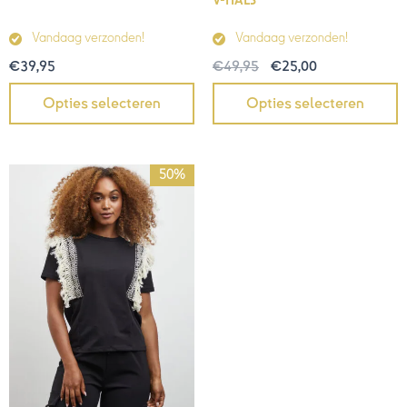
V-HALS
Vandaag verzonden!
Vandaag verzonden!
€
39,95
€
49,95
€
25,00
Opties selecteren
Opties selecteren
Oorspronkelijke
Huidige
50%
prijs
prijs
was:
is:
€39,95.
€20,00.