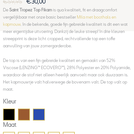
€
59,95
€
30,00
De
Saint Tropez Top Fikam
is qua kwaliteit, fit en draagcomfort
vergelijkbaar met onze basic bestseller
Mila met boothals en
kapmouw
. In de bekende, goede fijn gebreide kwaliteit is dit een wat
meer eigentijdse uitvoering. Dankzij de leuke streep! In drie kleuren
streepprint is deze licht cropped, rechtvallende top een toffe
aanvulling van jouw zomergarderobe.
De top is van een fijn gebreide kwaliteit en gemaakt van 52%
Viscose (LENZING™ ECOVERO™), 28% Polyester en 20% Polyamide,
waardoor de stof niet alleen heerlijk aanvoelt maar ook duurzaam is.
Het kapmouwtje valt halverwege de bovenarm valt. De top valt op
maat.
Kleur
Maat