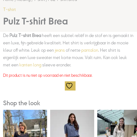
T-shirt
Pulz T-shirt Brea
De
Pulz T-shirt Brea
heeft een subtiel reliëf in de stof en is gemaakt in
een luxe, fijn gebreide kwaliteit. Het shirt is verkrijgbaar in de mooie
kleur off white. Leuk op een
jeans
of nette
pantalon
. Het shirt is
eigenlijk een luxe sweater met korte mouw. Valt ruim. Kan ook leuk
met een
kanten long
sleeve eronder.
Dit product is nu niet op voorraad en niet beschikbaar.
Shop the look
Huidige
Oorspronk
prijs
prijs
is:
was:
€50,00.
€99,95.