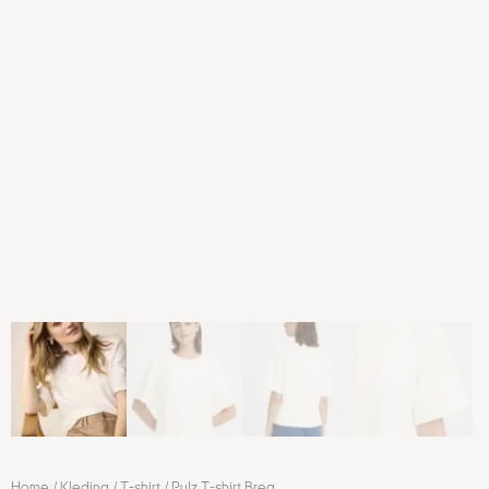
Home
/
Kleding
/
T-shirt
/ Pulz T-shirt Brea