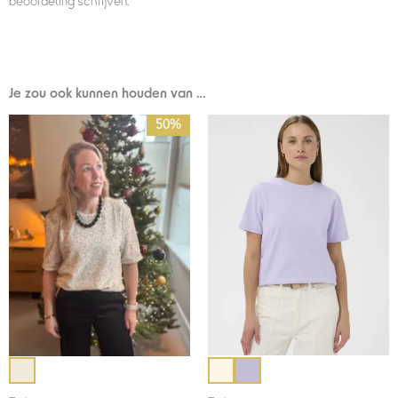
beoordeling schrijven.
Je zou ook kunnen houden van …
Oorspronkelijke
Huidige
50%
prijs
prijs
was:
is:
€79,95.
€40,00.