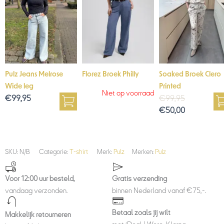
Pulz Jeans Melrose
Florez Broek Philly
Soaked Broek Clero
Wide leg
Printed
Niet op voorraad
€
99,95
€
99,95
€
50,00
SKU:
N/B
Categorie:
T-shirt
Merk:
Pulz
Merken:
Pulz
Voor 12:00 uur besteld,
Gratis verzending
vandaag verzonden.
binnen Nederland vanaf €75,-.
Betaal zoals jij wilt
Makkelijk retourneren