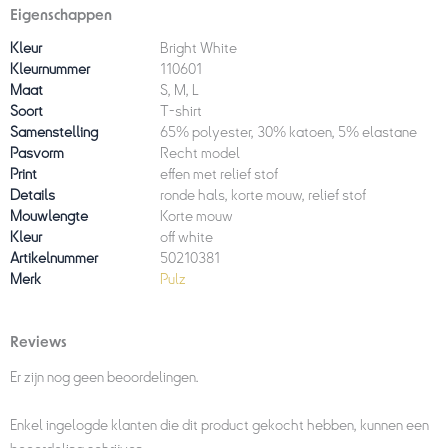
Eigenschappen
Kleur
Bright White
Kleurnummer
110601
Maat
S, M, L
Soort
T-shirt
Samenstelling
65% polyester, 30% katoen, 5% elastane
Pasvorm
Recht model
Print
effen met relief stof
Details
ronde hals, korte mouw, relief stof
Mouwlengte
Korte mouw
Kleur
off white
Artikelnummer
50210381
Merk
Pulz
Reviews
Er zijn nog geen beoordelingen.
Enkel ingelogde klanten die dit product gekocht hebben, kunnen een