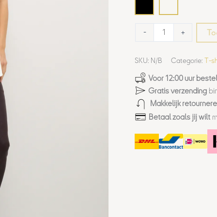
To
-
+
SKU:
N/B
Categorie:
T-sh
Voor 12:00 uur bestel
Gratis verzending
bi
Makkelijk retourner
Betaal zoals jij wilt
m