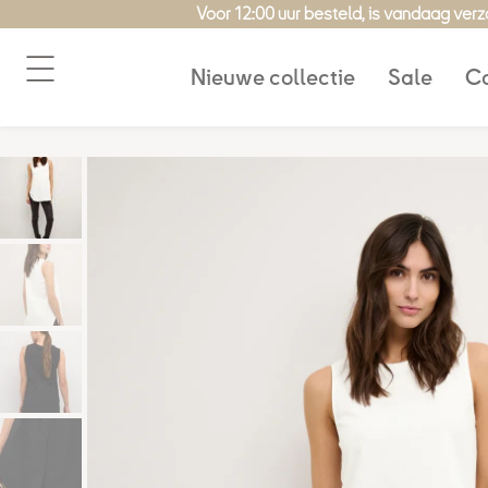
Ga
Voor 12:00 uur besteld, is vandaag ver
naar
de
Nieuwe collectie
Sale
Co
inhoud