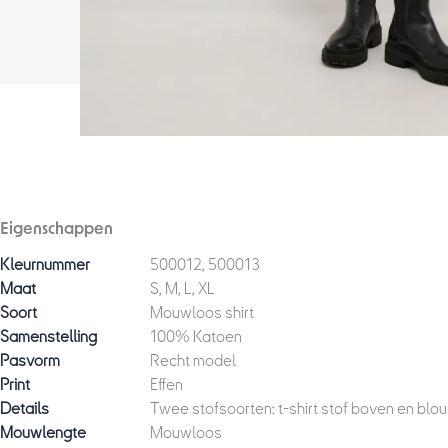
Eigenschappen
Kleurnummer
500012, 500013
Maat
S, M, L, XL
Soort
Mouwloos shirt
Samenstelling
100% Katoen
Pasvorm
Recht model
Print
Effen
Details
Twee stofsoorten: t-shirt stof boven en blo
Mouwlengte
Mouwloos