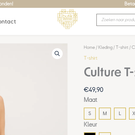
zonden!
Betaa
Producten
ntact
zoeken
Culture
Home
/
Kleding
/
T-shirt
/ C
T-
T-shirt
shirt
Culture T
Delphina
aantal
€
49,90
Maat
S
M
L
X
Kleur