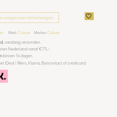
evoegen aan winkelwagen
irt
Merk:
Culture
Merken:
Culture
d,
vandaag verzonden.
nnen Nederland vanaf €75,-.
en
binnen 14 dagen.
et iDeal | Wero, Klarna, Bancontact of creditcard.