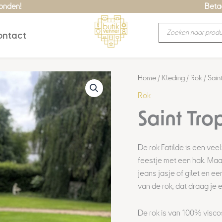
zonden!
Betaa
Producten
ntact
zoeken
Home
/
Kleding
/
Rok
/ Sain
Rok
Saint Tro
De rok Fatilde is een vee
feestje met een hak. Maar
jeans jasje of gilet en e
van de rok, dat draag je
De rok is van 100% viscos