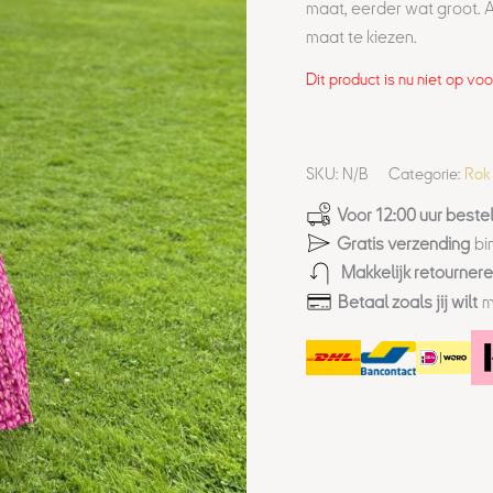
maat, eerder wat groot. A
maat te kiezen.
Dit product is nu niet op vo
SKU:
N/B
Categorie:
Rok
Voor 12:00 uur bestel
Gratis verzending
bi
Makkelijk retourner
Betaal zoals jij wilt
m