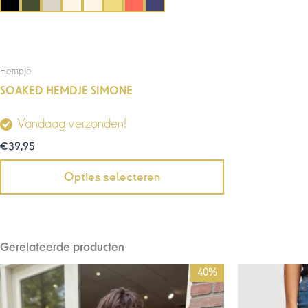
Hempje
SOAKED HEMDJE SIMONE
Vandaag verzonden!
€
39,95
Opties selecteren
Gerelateerde producten
Oorspronkelijke
Huidige
40%
prijs
prijs
was:
is: