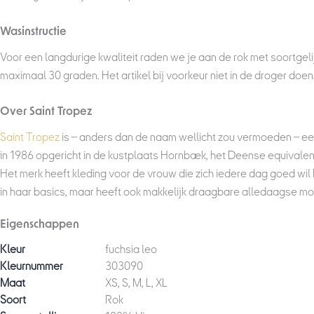
Wasinstructie
Voor een langdurige kwaliteit raden we je aan de rok met soortgel
maximaal 30 graden. Het artikel bij voorkeur niet in de droger doen
Over Saint Tropez
Saint Tropez
is – anders dan de naam wellicht zou vermoeden – e
in 1986 opgericht in de kustplaats Hornbæk, het Deense equivalent 
Het merk heeft kleding voor de vrouw die zich iedere dag goed wil k
in haar basics, maar heeft ook makkelijk draagbare alledaagse mo
Eigenschappen
Kleur
fuchsia leo
Kleurnummer
303090
Maat
XS, S, M, L, XL
Soort
Rok