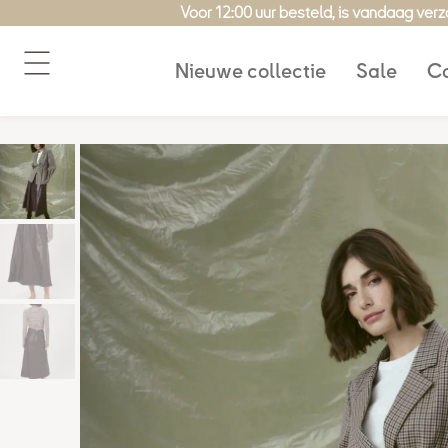
Ga
Voor 12:00 uur besteld, is vandaag ver
naar
de
Nieuwe collectie
Sale
Co
inhoud