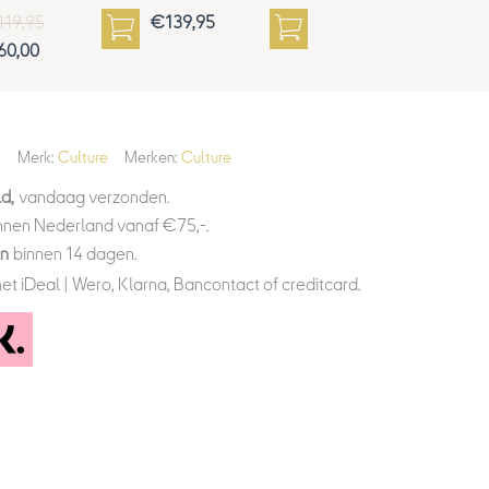
119,95
€
139,95
60,00
Merk:
Culture
Merken:
Culture
d,
vandaag verzonden.
nnen Nederland vanaf €75,-.
en
binnen 14 dagen.
et iDeal | Wero, Klarna, Bancontact of creditcard.