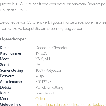
juist zo leuk. Culture heeft oog voor detail en pasvorm. Daarom pa
Hollandse vrouw.
De collectie van Culture is verkrijgbaar in onze webshop en in onz
Leur. Onze verkoopstylisten helpen je graag verder!
Eigenschappen
Kleur
Decadent Chocolate
Kleurnummer
191625
Maat
XS, S, M, L
Soort
Rok
Samenstelling
100% Polyester
Pasvorm
A-lijn
Artikelnummer
50112295
Details
PU rok, enkellang
Kleur
Bruin, Rood
Merk
Culture
Gelegenheid
Feestdagen dameskleding
,
Festival looks
,
Z