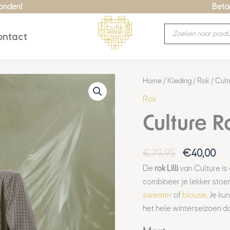
zonden!
Betaa
Producten
ntact
zoeken
Oorspronke
Hui
Culture
Home
/
Kleding
/
Rok
/ Cultu
prijs
prij
Rok
Rok
was:
is:
Lilli
Culture Ro
€79,95.
€40
aantal
€
79,95
€
40,00
De
rok Lilli
van Culture is
combineer je lekker stoe
sweater
of
blouse
. Je ku
het hele winterseizoen d