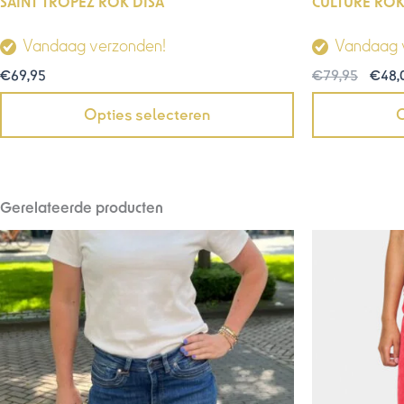
SAINT TROPEZ ROK DISA
CULTURE ROK
Vandaag verzonden!
Vandaag 
€
69,95
€
79,95
€
48,
Opties selecteren
O
Gerelateerde producten
Oorsp
prijs
was:
€99,9