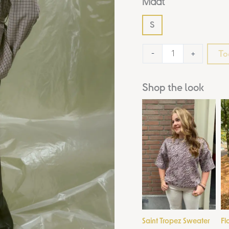
Maat
S
To
-
+
Shop the look
Saint Tropez Sweater
Fl