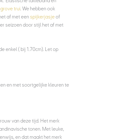
ok. Elastische tailleband en
n
grove trui
. We hebben ook
 het af met een
spijkerjasje
of
er seizoen door stijl het af met
e enkel ( bij 1.70cm). Let op
en en met soortgelijke kleuren te
ouw van deze tijd. Het merk
andinavische tonen. Met leuke,
igenwijs, en dat maakt het merk