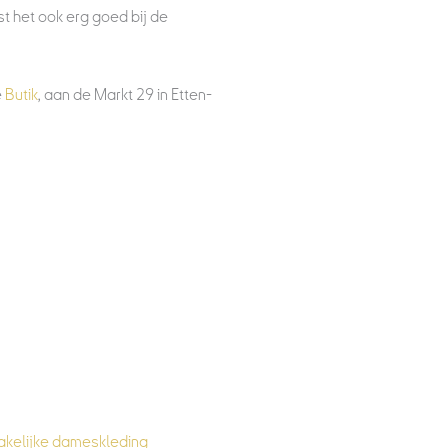
st het ook erg goed bij de
e
Butik
, aan de Markt 29 in Etten-
akelijke dameskleding