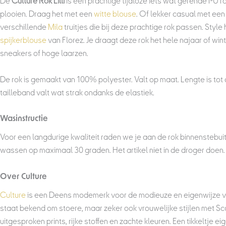
De
Culture Rok Lilli
is een prachtige tijdloze iets wat gerende PU r
plooien. Draag het met een
witte blouse
. Of lekker casual met ee
verschillende
Mila
truitjes die bij deze prachtige rok passen. Style
spijkerblouse
van Florez.
Je draagt deze rok het hele najaar of wint
sneakers of hoge laarzen.
De rok is gemaakt van 100% polyester. Valt op maat. Lengte is tot d
tailleband valt wat strak ondanks de elastiek.
Wasinstructie
Voor een langdurige kwaliteit raden we je aan de rok binnenstebuit
wassen op maximaal 30 graden. Het artikel niet in de droger doen.
Over Culture
Culture
is een Deens modemerk voor de modieuze en eigenwijze vr
staat bekend om stoere, maar zeker ook vrouwelijke stijlen met Sc
uitgesproken prints, rijke stoffen en zachte kleuren. Een tikkeltje e