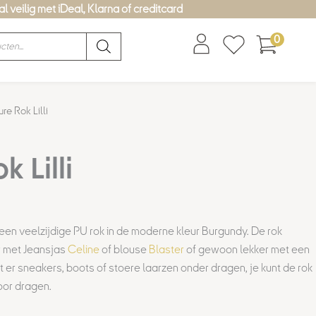
l veilig met iDeal, Klarna of creditcard
0
lijke
dige
re Rok Lilli
s
k Lilli
,00.
 een veelzijdige PU rok in de moderne kleur Burgundy. De rok
r met Jeansjas
Celine
of blouse
Blaster
of gewoon lekker met een
nt er sneakers, boots of stoere laarzen onder dragen, je kunt de rok
oor dragen.