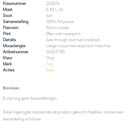
Kleurnummer
202874
Maat
S, M, L, XL
Soort
Jurk
Samenstelling
100% Polyester
Pasvorm
Recht model
Print
Effen met rozenprint
Details
See through stof met onderjurk
Mouwlengte
Lange mouw met elastisch manchet
Artikelnummer
50207790
Kleur
Grijs
Merk
Pulz
Acties
Sale
Reviews
Er zijn nog geen beoordelingen.
Enkel ingelogde klanten die dit product gekocht hebben, kunnen een
beoordeling schrijven.