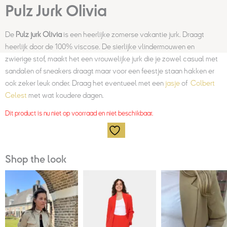
Pulz Jurk Olivia
De
Pulz jurk Olivia
is een heerlijke zomerse vakantie jurk. Draagt
heerlijk door de 100% viscose. De sierlijke vlindermouwen en
zwierige stof, maakt het een vrouwelijke jurk die je zowel casual met
sandalen of sneakers draagt maar voor een feestje staan hakken er
ook zeker leuk onder. Draag het eventueel met een
jasje
of
Colbert
Celest
met wat koudere dagen.
Dit product is nu niet op voorraad en niet beschikbaar.
Shop the look
Huidige
Oorspronkelijke
Prijsklasse:
prijs
prijs
€42,00
is:
was:
tot
€75,00.
€149,95.
€69,95