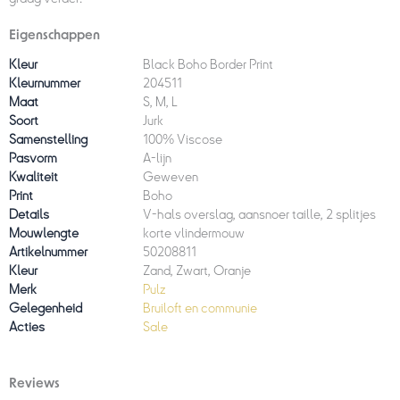
Eigenschappen
Kleur
Black Boho Border Print
Kleurnummer
204511
Maat
S, M, L
Soort
Jurk
Samenstelling
100% Viscose
Pasvorm
A-lijn
Kwaliteit
Geweven
Print
Boho
Details
V-hals overslag, aansnoer taille, 2 splitjes
Mouwlengte
korte vlindermouw
Artikelnummer
50208811
Kleur
Zand, Zwart, Oranje
Merk
Pulz
Gelegenheid
Bruiloft en communie
Acties
Sale
Reviews