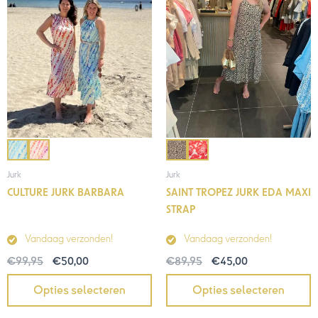
Jurk
Jurk
CULTURE JURK BARBARA
SAINT TROPEZ JURK EDA MAXI
STRAP
Vandaag verzonden!
Vandaag verzonden!
€
99,95
€
50,00
€
89,95
€
45,00
Opties selecteren
Opties selecteren