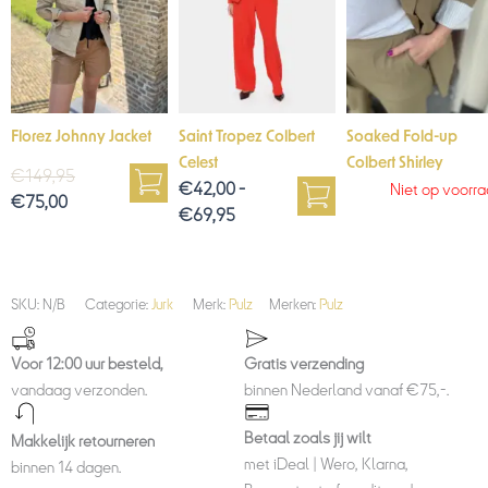
Florez Johnny Jacket
Saint Tropez Colbert
Soaked Fold-up
Celest
Colbert Shirley
€
149,95
€
42,00
-
Niet op voorr
€
75,00
€
69,95
SKU:
N/B
Categorie:
Jurk
Merk:
Pulz
Merken:
Pulz
Voor 12:00 uur besteld,
Gratis verzending
vandaag verzonden.
binnen Nederland vanaf €75,-.
Betaal zoals jij wilt
Makkelijk retourneren
met iDeal | Wero, Klarna,
binnen 14 dagen.