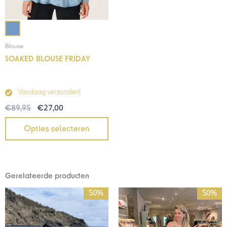
Blouse
SOAKED BLOUSE FRIDAY
Vandaag verzonden!
€
89,95
€
27,00
Opties selecteren
Gerelateerde producten
Oorspronkelijke
Huidige
Oorspronkelijke
Huidige
50%
50%
prijs
prijs
prijs
prijs
was:
is:
was:
is:
€99,95.
€50,00.
€89,95.
€45,00.