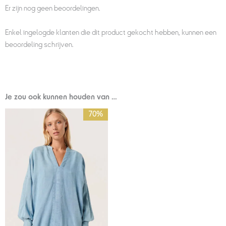
Er zijn nog geen beoordelingen.
Enkel ingelogde klanten die dit product gekocht hebben, kunnen een
beoordeling schrijven.
Je zou ook kunnen houden van …
Oorspronkelijke
Huidige
70%
prijs
prijs
was:
is:
€89,95.
€27,00.