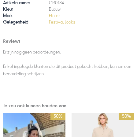
Artikelnummer
CR0184
Kleur
Blauw
Merk
Florez
Gelegenheid
Festival looks
Reviews
Er zijn nog geen beoordelingen.
Enkel ingelogde klanten die dit product gekocht hebben, kunnen een
beoordeling schrijven.
Je zou ook kunnen houden van …
Oorspronkelijke
Huidige
Oorspronkelijke
Huidige
50%
50%
prijs
prijs
prijs
prijs
was:
is:
was:
is:
€149,95.
€75,00.
€69,95.
€35,00.