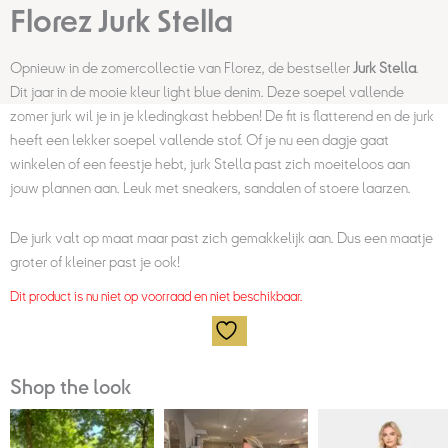
Florez Jurk Stella
Opnieuw in de zomercollectie van Florez, de bestseller
Jurk Stella
.
Dit jaar in de mooie kleur light blue denim. Deze soepel vallende
zomer jurk wil je in je kledingkast hebben!
De fit is flatterend en de jurk
heeft een lekker soepel vallende stof. Of je nu een dagje gaat
winkelen of een feestje hebt, jurk Stella past zich moeiteloos aan
jouw plannen aan. Leuk met sneakers, sandalen of stoere laarzen.
De jurk valt op maat maar past zich gemakkelijk aan. Dus een maatje
groter of kleiner past je ook!
Dit product is nu niet op voorraad en niet beschikbaar.
Shop the look
Huidige
Oorspronkelijke
Huidige
Oorspronk
prijs
prijs
prijs
prijs