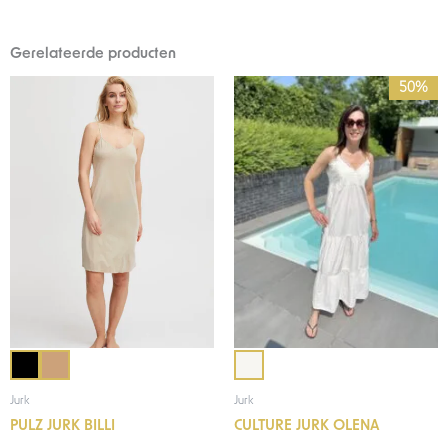
Gerelateerde producten
Oorspronkelijke
Huidige
50%
prijs
prijs
was:
is:
€89,95.
€45,00.
Jurk
Jurk
PULZ JURK BILLI
CULTURE JURK OLENA