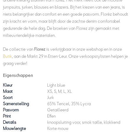
jumpsuits, jurken, blouses en blazers. Bij het kiezen van een jeans, is
niets belangrijker dan comfort en een goede pasvorm. Florèz behoudt
zijn kracht en vorm, maar blijft door de zachte denim comfortabel
gedurende de hele dag. De broeken van Florez zijn gemaakt met
milieuvriendelijke materialen.
De collectie van
Florez
is verkrijgbaar in onze webshop en in onze
Butik
, aan de Markt 29 in Etten-Leur. Onze verkoopstylisten helpen je
graag verder!
Eigenschappen
Kleur
Light blue
Maat
XS, S, M, L, XL
Soort
Jurk
Samenstelling
65% Tencel, 35% Lycra
Pasvorm
Getailleerd
Print
Effen
Details
knoopsluiting voor, smok taille, klokkend
Mouwlengte
Korte mouw