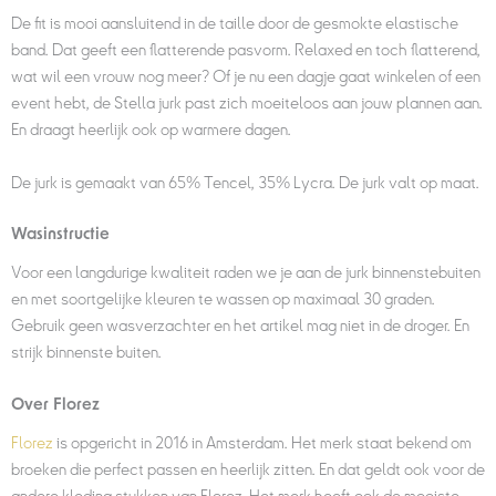
De fit is mooi aansluitend in de taille door de gesmokte elastische
band. Dat geeft een flatterende pasvorm. Relaxed en toch flatterend,
wat wil een vrouw nog meer? Of je nu een dagje gaat winkelen of een
event hebt, de Stella jurk
past zich moeiteloos aan jouw plannen aan.
En draagt heerlijk ook op warmere dagen.
De jurk is gemaakt van 65% Tencel, 35% Lycra. De jurk valt op maat.
Wasinstructie
Voor een langdurige kwaliteit raden we je aan de jurk binnenstebuiten
en met soortgelijke kleuren te wassen op maximaal 30 graden.
Gebruik geen wasverzachter en het artikel mag niet in de droger. En
strijk binnenste buiten.
Over Florez
Florez
is opgericht in 2016 in Amsterdam. Het merk staat bekend om
broeken die perfect passen en heerlijk zitten. En dat geldt ook voor de
andere kleding stukken van Florez. Het merk heeft ook de mooiste