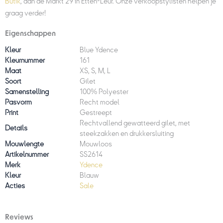
Butik
, aan de Markt 29 in Etten-Leur. Onze verkoopstylisten helpen je
graag verder!
Eigenschappen
Kleur
Blue Ydence
Kleurnummer
161
Maat
XS, S, M, L
Soort
Gilet
Samenstelling
100% Polyester
Pasvorm
Recht model
Print
Gestreept
Rechtvallend gewatteerd gilet, met
Details
steekzakken en drukkersluiting
Mouwlengte
Mouwloos
Artikelnummer
SS2614
Merk
Ydence
Kleur
Blauw
Acties
Sale
Reviews