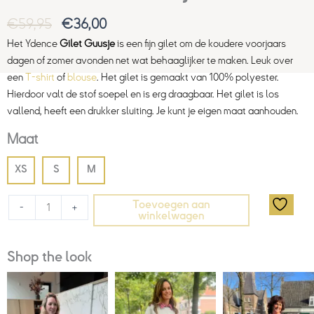
€
59,95
€
36,00
Het Ydence
Gilet Guusje
is een fijn gilet om de koudere voorjaars
dagen of zomer avonden net wat behaaglijker te maken. Leuk over
een
T-shirt
of
blouse
.
Het gilet is gemaakt van 100% polyester.
Hierdoor valt de stof soepel en is erg draagbaar. Het gilet is los
vallend, heeft een drukker sluiting. Je kunt je eigen maat aanhouden.
Maat
XS
S
M
Toevoegen aan
-
+
winkelwagen
Shop the look