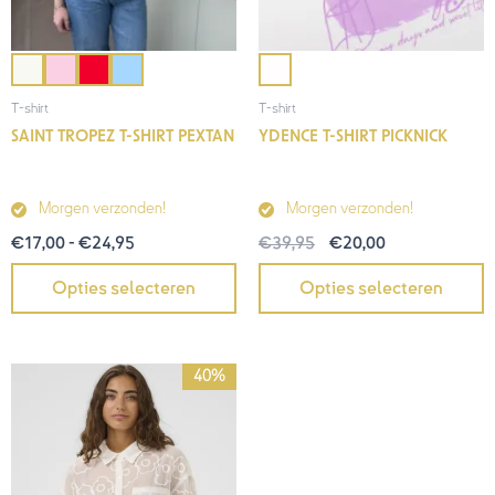
T-shirt
T-shirt
SAINT TROPEZ T-SHIRT PEXTAN
YDENCE T-SHIRT PICKNICK
Morgen verzonden!
Morgen verzonden!
€
17,00
-
€
24,95
€
39,95
€
20,00
Opties selecteren
Opties selecteren
Oorspronkelijke
Huidige
40%
prijs
prijs
was:
is:
€59,95.
€36,00.