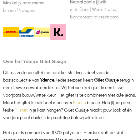
Betaal zoals jij wilt
Makkelijk retourneren
met iDeal | Wero, Klarna,
binnen 14 dagen.
Bancontact of creditcard.
Over het Ydence Gilet Guusje
Dit los vallende gilet met drukker sluiting is deel van de
basiscollectie van
Ydence
. Ieder seizoen keert
Gilet Guusje
terug in
een nieuwe gewatteerde stof. Wij hebben het gilet in een frisse
voorjaars blauw/witte kleur. Het gilet is te combineren met alle jeans.
Maar het gilet is ook heel mooi over
Florisa
blouse. Heb jij nog een
leuke
T-shirt
in je kast hangen? Gilet Guusje maakt jouw look af én
voorjaar proof dankzij de prachtige baluw/witte kleur!
Het gilet is gemaakt van 100% polyester. Hierdoor valt de stof
soepel en is erg draagbaar. Het gilet valt op maat.