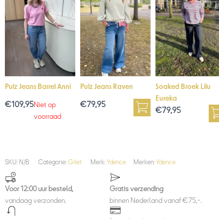
Pulz Jeans Barrel Anni
Pulz Jeans Raven
Soaked Broek Lilu
Eureka
€
109,95
€
79,95
Niet op
€
79,95
voorraad
SKU:
N/B
Categorie:
Gilet
Merk:
Ydence
Merken:
Ydence
Voor 12:00 uur besteld,
Gratis verzending
vandaag verzonden.
binnen Nederland vanaf €75,-.