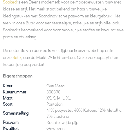
Soaked
is een Deens modemerk voor de modebewuste vrouw met
klasse en stijl. Het merk staat bekend om haar vrouwelijke
kledingstukken met Scandinavische pasvorm en kleurgebruik. Hét
merk in onze Butik voor een feestelijke, zakelijke en stijlvolle look.
Soaked is kenmerkend voor haar mooie, rijke stoffen en kwalitatieve
prints en afwerking.
De collectie van Soaked is verkrijgbaar in onze webshop en in
onze
Butik
, aan de Markt 29 in Etten-Leur. Onze verkoopstylisten
helpen je graag verder!
Eigenschappen
Kleur
Gun Metal
Kleurnummer
300390
Maat
XS, S, M, L, XL
Soort
Pantalon
41% polyester, 40% Katoen, 12% Metallic,
Samenstelling
7% Elastane
Pasvorm
Rechte, wijde pijp
Kwaliteit
Geweven