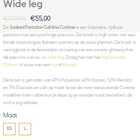
Wide leg
€
109,95
€
55,00
De
Soaked Pantalon Cahlina Corinne
is een klassieke, tijdloze
pantalon met een prachtige pasvorm. De broek is high waist met een
blinde ritssluiting en flatteert precies op de juiste plekken. De broek is
verkrijgbaar in de feestelijke uitvoering van een zwarte glitterstof en
dé pasvorm van nu:
de wide leg
. Draag het met het
bijpassende
Colbert
of stoer met een
trui
of
blouse
.
De broek is gemaakt van 41% Polyester, 40% Katoen, 12% Metallic
en 7% Elastaan en valt op maat (waar de meer aansluitende Corinne
modellen klein vallen kun je deze op je normale maat bestellen). de
stof is erg rekbaar
Maat
XS
L